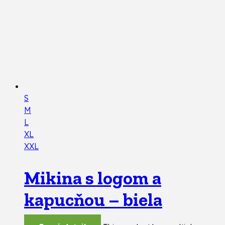
S
M
L
XL
XXL
Mikina s logom a
kapucňou – biela