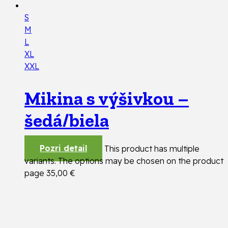
S
M
L
XL
XXL
Mikina s výšivkou –
šedá/biela
Pozri detail
This product has multiple
variants. The options may be chosen on the product
page
35,00
€