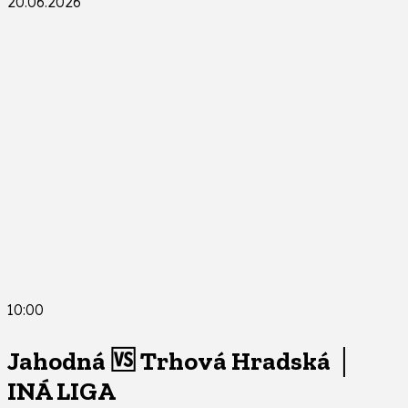
20.06.2026
10:00
Jahodná 🆚 Trhová Hradská │
INÁ LIGA