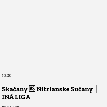
10:00
Skačany 🆚 Nitrianske Sučany │
INÁ LIGA