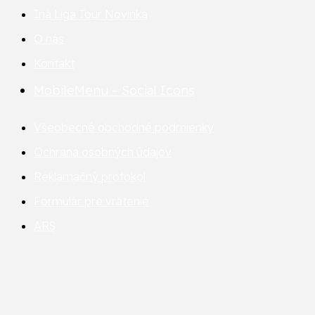
Iná Liga Tour
Novinka
O nás
Kontakt
MobileMenu – Social Icons
Všeobecné obchodné podmienky
Ochrana osobných údajov
Reklamačný protokol
Formulár pre vrátenie
ARS