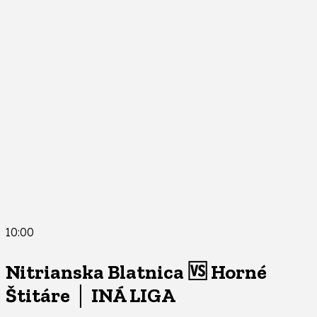
10:00
Nitrianska Blatnica 🆚 Horné
Štitáre │ INÁ LIGA