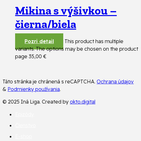
Mikina s výšivkou –
čierna/biela
Pozri detail
This product has multiple
variants. The options may be chosen on the product
page
35,00
€
Táto stránka je chránená s reCAPTCHA.
Ochrana údajov
&
Podmienky používania
.
© 2025 Iná Liga. Created by
okto.digital
Epizódy
Členstvo
E-shop