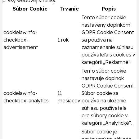
prvky webovej stránky.
Súbor Cookie
Trvanie
Popis
Tento súbor cookie
nastavený doplnkom
cookielawinfo-
GDPR Cookie Consent
checkbox-
1 rok
sa používa na
advertisement
zaznamenanie súhlasu
používateľa s cookies v
kategórii „Reklamné“.
Tento súbor cookie
nastavuje doplnok
GDPR Cookie Consent.
cookielawinfo-
11
Súbor cookie sa
checkbox-analytics
mesiacov
používa na uloženie
súhlasu používateľa
pre súbory cookie v
kategórii „Analytické“.
Súbor cookie je