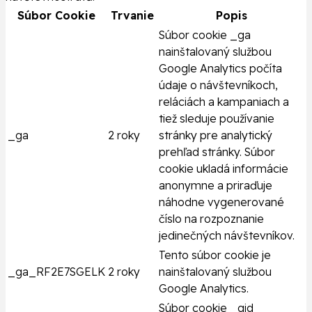
Súbor Cookie
Trvanie
Popis
Súbor cookie _ga
nainštalovaný službou
Google Analytics počíta
údaje o návštevníkoch,
reláciách a kampaniach a
tiež sleduje používanie
_ga
2 roky
stránky pre analytický
prehľad stránky. Súbor
cookie ukladá informácie
anonymne a priraďuje
náhodne vygenerované
číslo na rozpoznanie
jedinečných návštevníkov.
Tento súbor cookie je
_ga_RF2E7SGELK
2 roky
nainštalovaný službou
Google Analytics.
Súbor cookie _gid