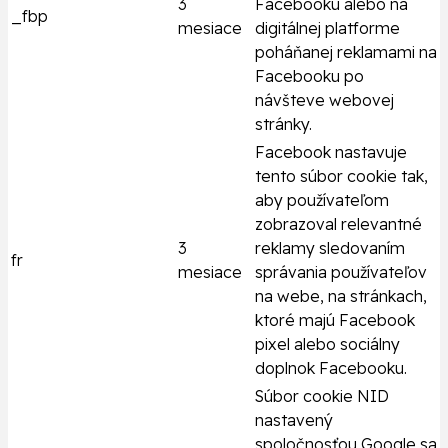
3
Facebooku alebo na
_fbp
mesiace
digitálnej platforme
poháňanej reklamami na
Facebooku po
návšteve webovej
stránky.
Facebook nastavuje
tento súbor cookie tak,
aby používateľom
zobrazoval relevantné
3
reklamy sledovaním
fr
mesiace
správania používateľov
na webe, na stránkach,
ktoré majú Facebook
pixel alebo sociálny
doplnok Facebooku.
Súbor cookie NID
nastavený
spoločnosťou Google sa