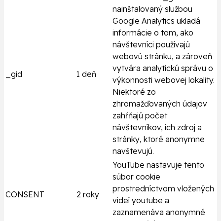
nainštalovaný službou
Google Analytics ukladá
informácie o tom, ako
návštevníci používajú
webovú stránku, a zároveň
vytvára analytickú správu o
_gid
1 deň
výkonnosti webovej lokality.
Niektoré zo
zhromažďovaných údajov
zahŕňajú počet
návštevníkov, ich zdroj a
stránky, ktoré anonymne
navštevujú.
YouTube nastavuje tento
súbor cookie
prostredníctvom vložených
CONSENT
2 roky
videí youtube a
zaznamenáva anonymné