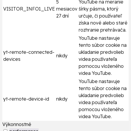
5
YouTube na meranie
VISITOR_INFO1_LIVE
mesiacov
šírky pásma, ktorý
27 dní
určuje, či používateľ
získa nové alebo staré
rozhranie prehrávača.
YouTube nastavuje
tento súbor cookie na
yt-remote-connected-
ukladanie predvolieb
nikdy
devices
videa používateľa
pomocou vloženého
videa YouTube.
YouTube nastavuje
tento súbor cookie na
ukladanie predvolieb
yt-remote-device-id
nikdy
videa používateľa
pomocou vloženého
videa YouTube.
Výkonnostné