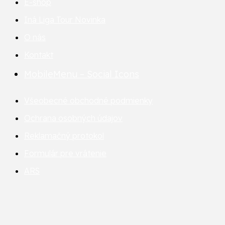
E-shop
Iná Liga Tour
Novinka
O nás
Kontakt
MobileMenu – Social Icons
Všeobecné obchodné podmienky
Ochrana osobných údajov
Reklamačný protokol
Formulár pre vrátenie
ARS