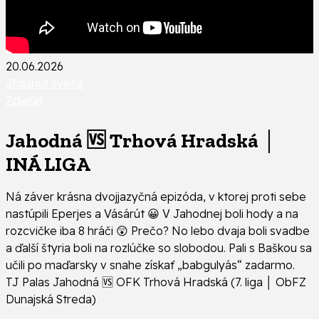
20.06.2026
Zhasnúť svetlá
Zdieľať
Jahodná 🆚 Trhová Hradská │
INÁ LIGA
Ná záver krásna dvojjazyčná epizóda, v ktorej proti sebe
nastúpili Eperjes a Vásárút 😀 V Jahodnej boli hody a na
rozcvičke iba 8 hráči 😲 Prečo? No lebo dvaja boli svadbe
a ďalší štyria boli na rozlúčke so slobodou. Pali s Baškou sa
učili po maďarsky v snahe získať „babgulyás“ zadarmo.
TJ Palas Jahodná 🆚 OFK Trhová Hradská (7. liga │ ObFZ
Dunajská Streda)