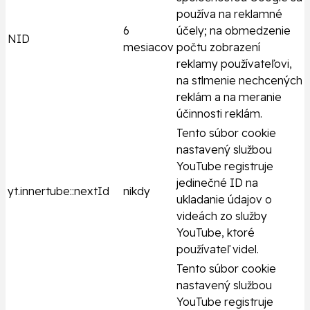
používa na reklamné
6
účely; na obmedzenie
NID
mesiacov
počtu zobrazení
reklamy používateľovi,
na stlmenie nechcených
reklám a na meranie
účinnosti reklám.
Tento súbor cookie
nastavený službou
YouTube registruje
jedinečné ID na
yt.innertube::nextId
nikdy
ukladanie údajov o
videách zo služby
YouTube, ktoré
používateľ videl.
Tento súbor cookie
nastavený službou
YouTube registruje