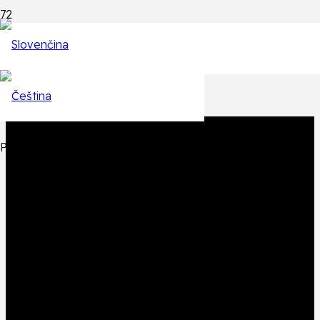
Epizódy
Späť na zoznam epizód
Produkt
Produkt
bol pridaný do košíka.