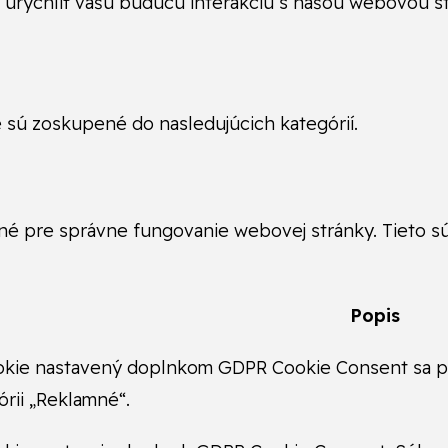
 urýchliť vašu budúcu interakciu s našou webovou s
 sú zoskupené do nasledujúcich kategórií.
 pre správne fungovanie webovej stránky. Tieto sú
Popis
okie nastavený doplnkom GDPR Cookie Consent sa po
órii „Reklamné“.