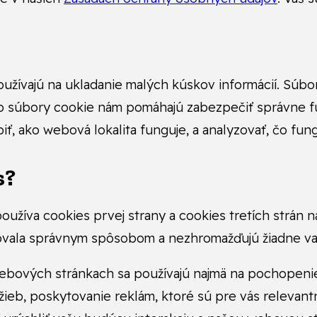
užívajú na ukladanie malých kúskov informácií. Súbor
to súbory cookie nám pomáhajú zabezpečiť správne fu
, ako webová lokalita funguje, a analyzovať, čo fung
s?
používa cookies prvej strany a cookies tretích strán
govala správnym spôsobom a nezhromažďujú žiadne v
webových stránkach sa používajú najmä na pochopeni
žieb, poskytovanie reklám, ktoré sú pre vás relevan