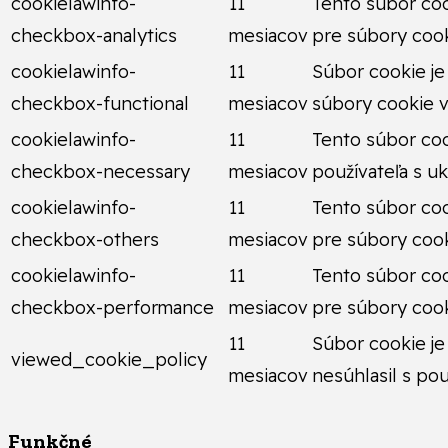
cookielawinfo-
11
Tento súbor coo
checkbox-analytics
mesiacov
pre súbory cooki
cookielawinfo-
11
Súbor cookie je
checkbox-functional
mesiacov
súbory cookie v
cookielawinfo-
11
Tento súbor coo
checkbox-necessary
mesiacov
používateľa s u
cookielawinfo-
11
Tento súbor coo
checkbox-others
mesiacov
pre súbory cook
cookielawinfo-
11
Tento súbor coo
checkbox-performance
mesiacov
pre súbory cook
11
Súbor cookie je
viewed_cookie_policy
mesiacov
nesúhlasil s po
Funkčné