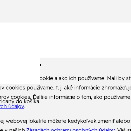
v cookies.
čo sú súbory cookie a ako ich používame. Mali by ste 
ov cookies používame, t. j. aké informácie zhromažď
borov cookies. Ďalšie informácie o tom, ako použív
idaný do košíka.
ch údajov
.
ej webovej lokalite môžete kedykoľvek zmeniť alebo 
te v našich
Zásadách ochrany osobných údajov
. Váš 