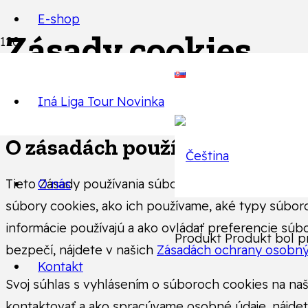
E-shop
Zásady cookies
Iná Liga Tour
Novinka
O zásadách používania súboro
O nás
Tieto Zásady používania súborov cookies vysvetľujú, 
súbory cookies, ako ich používame, aké typy súbor
informácie používajú a ako ovládať preferencie sú
Produkt
Produkt
bol pr
bezpečí, nájdete v našich
Zásadách ochrany osobný
Kontakt
Svoj súhlas s vyhlásením o súboroch cookies na naš
kontaktovať a ako spracúvame osobné údaje, nájde