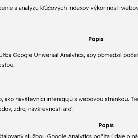
enie a analýzu kľúčových indexov výkonnosti webove
Popis
lužba Google Universal Analytics, aby obmedzil poče
osťou.
o, ako návštevníci interagujú s webovou stránkou. T
dov, zdroj návštevnosti atď.
Popis
talovaný službou Google Analytics počíta údaje o náv