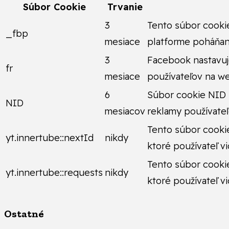
Súbor Cookie
Trvanie
3
Tento súbor cookie
_fbp
mesiace
platforme poháňan
3
Facebook nastavuj
fr
mesiace
používateľov na w
6
Súbor cookie NID 
NID
mesiacov
reklamy používateľ
Tento súbor cookie
yt.innertube::nextId
nikdy
ktoré používateľ vi
Tento súbor cookie
yt.innertube::requests
nikdy
ktoré používateľ vi
Ostatné