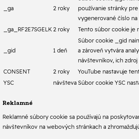
_ga
2 roky
používanie stránky pre
vygenerované číslo na
_ga_RF2E7SGELK
2 roky
Tento súbor cookie je 
Súbor cookie _gid nain
_gid
1 deň
a zároveň vytvára anal
návštevníkov, ich zdro
CONSENT
2 roky
YouTube nastavuje ten
YSC
návšteva
Súbor cookie YSC nasta
Reklamné
Reklamné súbory cookie sa používajú na poskytova
návštevníkov na webových stránkach a zhromažďujú