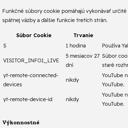
Funkčné súbory cookie pomáhajú vykonávať určité f
spätnej väzby a ďalšie funkcie tretích strán.
Súbor Cookie
Trvanie
S
1 hodina
Používa Ya
5 mesiacov 27
Súbor cook
VISITOR_INFO1_LIVE
dní
staré rozh
yt-remote-connected-
YouTube na
nikdy
devices
YouTube.
YouTube na
yt-remote-device-id
nikdy
YouTube.
Výkonnostné