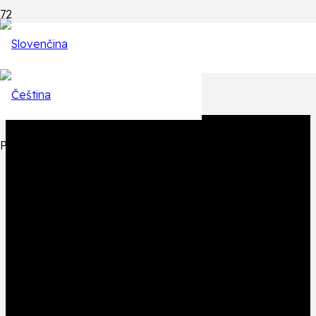
Epizódy
Späť na zoznam epizód
Produkt
Produkt
bol pridaný do košíka.