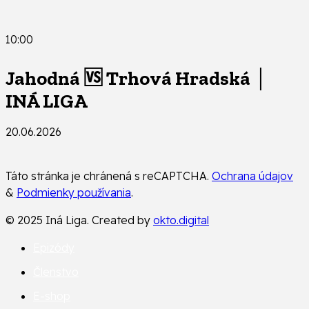
10:00
Jahodná 🆚 Trhová Hradská │
INÁ LIGA
20.06.2026
Táto stránka je chránená s reCAPTCHA.
Ochrana údajov
&
Podmienky používania
.
© 2025 Iná Liga. Created by
okto.digital
Epizódy
Členstvo
E-shop