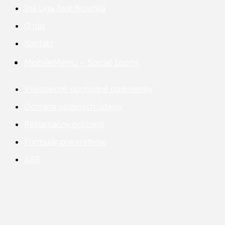
Iná Liga Tour
Novinka
O nás
Kontakt
MobileMenu – Social Icons
Všeobecné obchodné podmienky
Ochrana osobných údajov
Reklamačný protokol
Formulár pre vrátenie
ARS