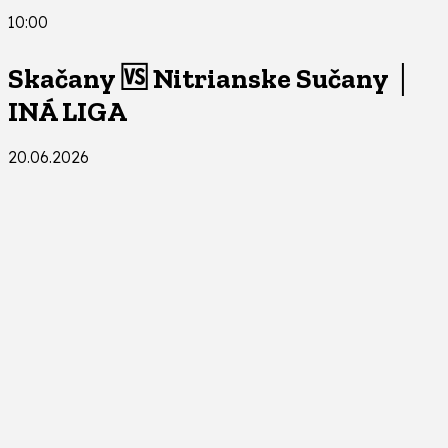
10:00
Skačany 🆚 Nitrianske Sučany │
INÁ LIGA
20.06.2026