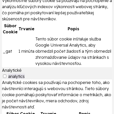
Výkonnostné súbory cookie sa používajú na pochopenie a
analýzu kľúčových indexov výkonnosti webovej stránky,
čo pomáha pri poskytovaní lepšej používateľskej
skúsenosti pre návštevníkov.
Súbor
Trvanie
Popis
Cookie
Tento súbor cookie inštaluje služba
Google Universal Analytics, aby
_gat
1 minúta
obmedzil počet žiadostí a tým obmedzil
zhromažďovanie údajov na stránkach s
vysokou návštevnosťou.
Analytické
analytics
Analytické cookies sa používajú na pochopenie toho, ako
návštevníci interagujú s webovou stránkou. Tieto súbory
cookie pomáhajú poskytovať informácie o metrikách, ako
je počet návštevníkov, miera odchodov, zdroj
návštevnosti atď.
Súbor Cookie
Trvanie
Popis