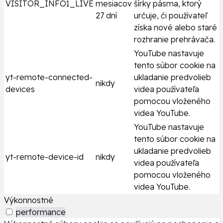
VISITOR_INFO1_LIVE
mesiacov
šírky pásma, ktorý
27 dní
určuje, či používateľ
získa nové alebo staré
rozhranie prehrávača.
YouTube nastavuje
tento súbor cookie na
yt-remote-connected-
ukladanie predvolieb
nikdy
devices
videa používateľa
pomocou vloženého
videa YouTube.
YouTube nastavuje
tento súbor cookie na
ukladanie predvolieb
yt-remote-device-id
nikdy
videa používateľa
pomocou vloženého
videa YouTube.
Výkonnostné
performance