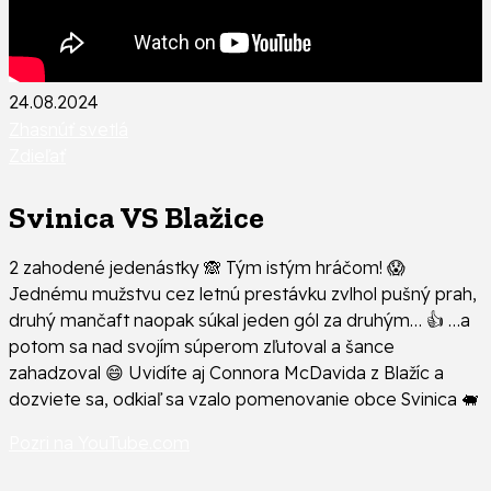
24.08.2024
Zhasnúť svetlá
Zdieľať
Svinica VS Blažice
2 zahodené jedenástky 🙈 Tým istým hráčom! 😱
Jednému mužstvu cez letnú prestávku zvlhol pušný prah,
druhý mančaft naopak súkal jeden gól za druhým… 👍 …a
potom sa nad svojím súperom zľutoval a šance
zahadzoval 😄 Uvidíte aj Connora McDavida z Blažíc a
dozviete sa, odkiaľ sa vzalo pomenovanie obce Svinica 🐖
Pozri na YouTube.com