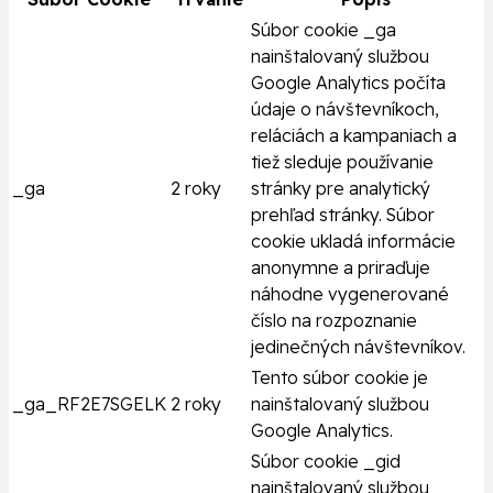
Súbor cookie _ga
nainštalovaný službou
Google Analytics počíta
údaje o návštevníkoch,
reláciách a kampaniach a
tiež sleduje používanie
_ga
2 roky
stránky pre analytický
prehľad stránky. Súbor
cookie ukladá informácie
anonymne a priraďuje
náhodne vygenerované
číslo na rozpoznanie
jedinečných návštevníkov.
Tento súbor cookie je
_ga_RF2E7SGELK
2 roky
nainštalovaný službou
Google Analytics.
Súbor cookie _gid
nainštalovaný službou