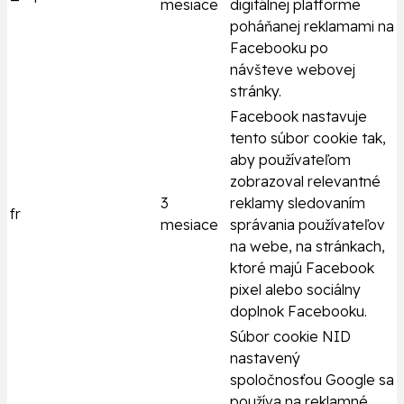
mesiace
digitálnej platforme
poháňanej reklamami na
Facebooku po
návšteve webovej
stránky.
Facebook nastavuje
tento súbor cookie tak,
aby používateľom
zobrazoval relevantné
3
reklamy sledovaním
fr
mesiace
správania používateľov
na webe, na stránkach,
ktoré majú Facebook
pixel alebo sociálny
doplnok Facebooku.
Súbor cookie NID
nastavený
spoločnosťou Google sa
používa na reklamné