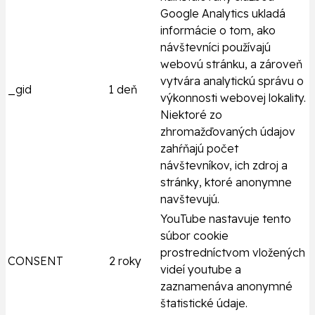
Google Analytics ukladá
informácie o tom, ako
návštevníci používajú
webovú stránku, a zároveň
vytvára analytickú správu o
_gid
1 deň
výkonnosti webovej lokality.
Niektoré zo
zhromažďovaných údajov
zahŕňajú počet
návštevníkov, ich zdroj a
stránky, ktoré anonymne
navštevujú.
YouTube nastavuje tento
súbor cookie
prostredníctvom vložených
CONSENT
2 roky
videí youtube a
zaznamenáva anonymné
štatistické údaje.