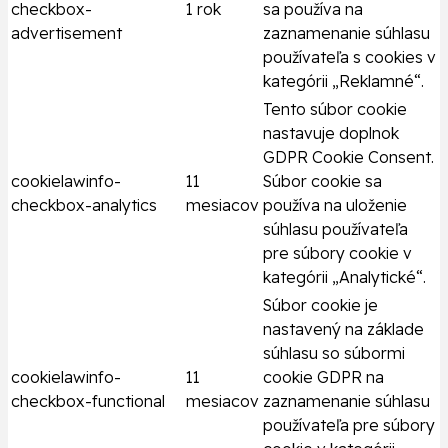
checkbox-
1 rok
sa používa na
advertisement
zaznamenanie súhlasu
používateľa s cookies v
kategórii „Reklamné“.
Tento súbor cookie
nastavuje doplnok
GDPR Cookie Consent.
cookielawinfo-
11
Súbor cookie sa
checkbox-analytics
mesiacov
používa na uloženie
súhlasu používateľa
pre súbory cookie v
kategórii „Analytické“.
Súbor cookie je
nastavený na základe
súhlasu so súbormi
cookielawinfo-
11
cookie GDPR na
checkbox-functional
mesiacov
zaznamenanie súhlasu
používateľa pre súbory