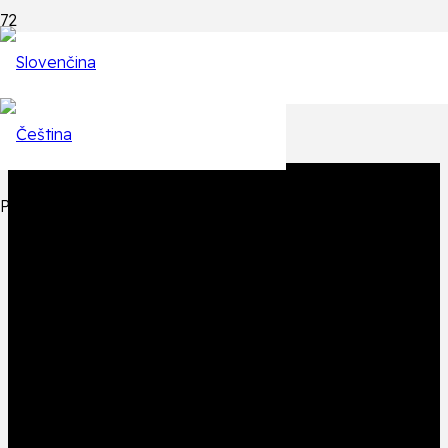
Epizódy
Späť na zoznam epizód
Produkt
Produkt
bol pridaný do košíka.