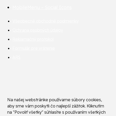
MobileMenu – Social Icons
Všeobecné obchodné podmienky
Ochrana osobných údajov
Reklamačný protokol
Formulár pre vrátenie
ARS
Na našej webstránke používame súbory cookies,
aby sme vám poskytli čo najlepší zážitok. Kliknutím
na "Povoliť všetky" súhlasíte s používaním všetkých