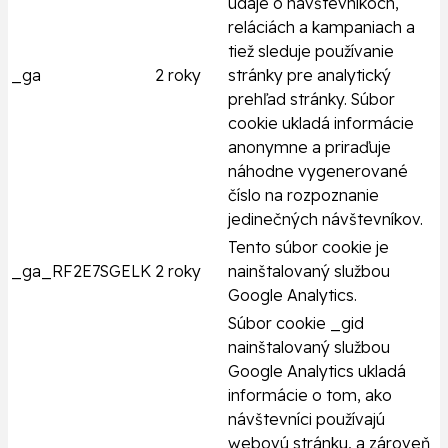
údaje o návštevníkoch,
reláciách a kampaniach a
tiež sleduje používanie
_ga
2 roky
stránky pre analytický
prehľad stránky. Súbor
cookie ukladá informácie
anonymne a priraďuje
náhodne vygenerované
číslo na rozpoznanie
jedinečných návštevníkov.
Tento súbor cookie je
_ga_RF2E7SGELK
2 roky
nainštalovaný službou
Google Analytics.
Súbor cookie _gid
nainštalovaný službou
Google Analytics ukladá
informácie o tom, ako
návštevníci používajú
webovú stránku, a zároveň