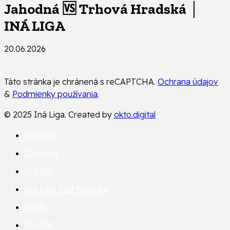
Jahodná 🆚 Trhová Hradská │
INÁ LIGA
20.06.2026
Táto stránka je chránená s reCAPTCHA.
Ochrana údajov
&
Podmienky používania
.
© 2025 Iná Liga. Created by
okto.digital
Epizódy
Členstvo
E-shop
Iná Liga Tour
Novinka
O nás
Kontakt