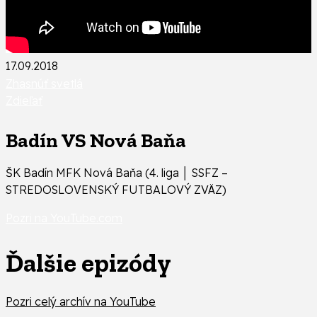
17.09.2018
Zhasnúť svetlá
Zdieľať
Badín VS Nová Baňa
ŠK Badín MFK Nová Baňa (4. liga │ SSFZ –
STREDOSLOVENSKÝ FUTBALOVÝ ZVÄZ)
Pozri na YouTube.com
Ďalšie epizódy
Pozri celý archív na YouTube