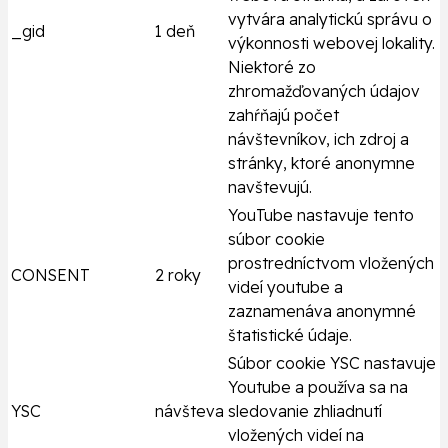
vytvára analytickú správu o
_gid
1 deň
výkonnosti webovej lokality.
Niektoré zo
zhromažďovaných údajov
zahŕňajú počet
návštevníkov, ich zdroj a
stránky, ktoré anonymne
navštevujú.
YouTube nastavuje tento
súbor cookie
prostredníctvom vložených
CONSENT
2 roky
videí youtube a
zaznamenáva anonymné
štatistické údaje.
Súbor cookie YSC nastavuje
Youtube a používa sa na
YSC
návšteva
sledovanie zhliadnutí
vložených videí na