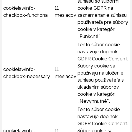
súhlasu so súbormi
cookielawinfo-
11
cookie GDPR na
checkbox-functional
mesiacov
zaznamenanie súhlasu
používateľa pre súbory
cookie v kategórii
„Funkčné“.
Tento súbor cookie
nastavuje doplnok
GDPR Cookie Consent.
Súbory cookie sa
cookielawinfo-
11
používajú na uloženie
checkbox-necessary
mesiacov
súhlasu používateľa s
ukladaním súborov
cookie v kategórii
„Nevyhnutné“.
Tento súbor cookie
nastavuje doplnok
GDPR Cookie Consent.
cookielawinfo-
11
Súbor cookie sa