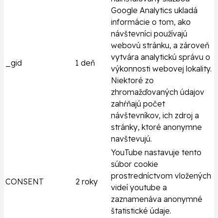
Google Analytics ukladá
informácie o tom, ako
návštevníci používajú
webovú stránku, a zároveň
vytvára analytickú správu o
_gid
1 deň
výkonnosti webovej lokality.
Niektoré zo
zhromažďovaných údajov
zahŕňajú počet
návštevníkov, ich zdroj a
stránky, ktoré anonymne
navštevujú.
YouTube nastavuje tento
súbor cookie
prostredníctvom vložených
CONSENT
2 roky
videí youtube a
zaznamenáva anonymné
štatistické údaje.