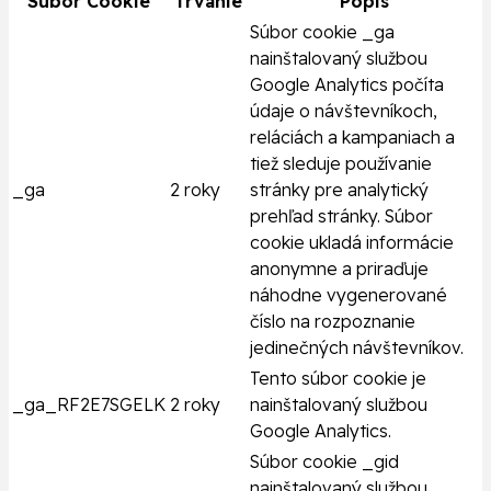
Súbor Cookie
Trvanie
Popis
Súbor cookie _ga
nainštalovaný službou
Google Analytics počíta
údaje o návštevníkoch,
reláciách a kampaniach a
tiež sleduje používanie
_ga
2 roky
stránky pre analytický
prehľad stránky. Súbor
cookie ukladá informácie
anonymne a priraďuje
náhodne vygenerované
číslo na rozpoznanie
jedinečných návštevníkov.
Tento súbor cookie je
_ga_RF2E7SGELK
2 roky
nainštalovaný službou
Google Analytics.
Súbor cookie _gid
nainštalovaný službou