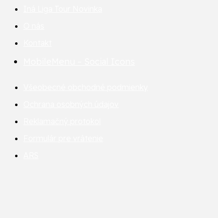
Iná Liga Tour
Novinka
O nás
Kontakt
MobileMenu – Social Icons
Všeobecné obchodné podmienky
Ochrana osobných údajov
Reklamačný protokol
Formulár pre vrátenie
ARS