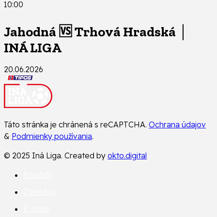
10:00
Jahodná 🆚 Trhová Hradská │
INÁ LIGA
20.06.2026
Táto stránka je chránená s reCAPTCHA.
Ochrana údajov
&
Podmienky používania
.
© 2025 Iná Liga. Created by
okto.digital
Epizódy
Členstvo
E-shop