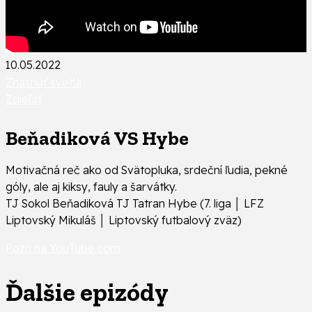
10.05.2022
Zhasnúť svetlá
Zdieľať
Beňadiková VS Hybe
Motivačná reč ako od Svätopluka, srdeční ľudia, pekné
góly, ale aj kiksy, fauly a šarvátky.
TJ Sokol Beňadiková TJ Tatran Hybe (7. liga │ LFZ
Liptovský Mikuláš │ Liptovský futbalový zväz)
Pozri na YouTube.com
Ďalšie epizódy