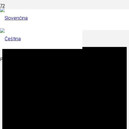
Epizódy
Späť na zoznam epizód
Produkt
Produkt
bol pridaný do košíka.