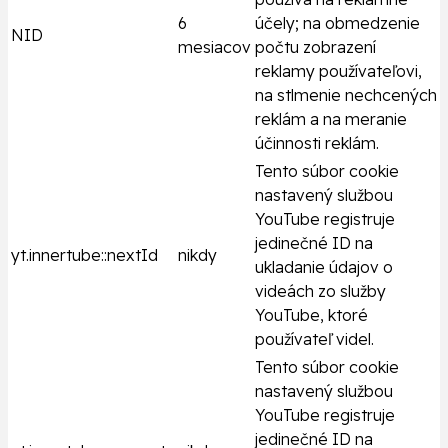
6
účely; na obmedzenie
NID
mesiacov
počtu zobrazení
reklamy používateľovi,
na stlmenie nechcených
reklám a na meranie
účinnosti reklám.
Tento súbor cookie
nastavený službou
YouTube registruje
jedinečné ID na
yt.innertube::nextId
nikdy
ukladanie údajov o
videách zo služby
YouTube, ktoré
používateľ videl.
Tento súbor cookie
nastavený službou
YouTube registruje
jedinečné ID na