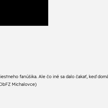
estneho fanúšika. Ale čo iné sa dalo čakať, keď domác
│ ObFZ Michalovce)