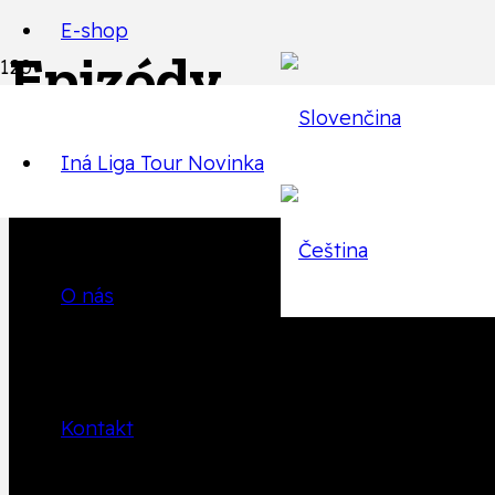
E-shop
Epizódy
Iná Liga Tour
Novinka
Späť na zoznam epizód
O nás
Produkt
Produkt
bol pr
Kontakt