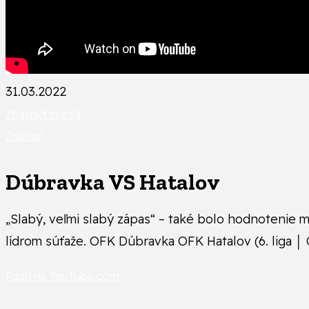
31.03.2022
Zhasnúť svetlá
Zdieľať
Dúbravka VS Hatalov
„Slabý, veľmi slabý zápas“ – také bolo hodnotenie mi
lídrom súťaže. OFK Dúbravka OFK Hatalov (6. liga 
Pozri na YouTube.com