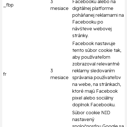
3
Facebooku alebo na
_fbp
mesiace
digitálnej platforme
poháňanej reklamami na
Facebooku po
návšteve webovej
stránky.
Facebook nastavuje
tento súbor cookie tak,
aby používateľom
zobrazoval relevantné
3
reklamy sledovaním
fr
mesiace
správania používateľov
na webe, na stránkach,
ktoré majú Facebook
pixel alebo sociálny
doplnok Facebooku.
Súbor cookie NID
nastavený
spoločnosťou Google sa