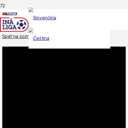
Epizódy
Späť na zoznam epizód
Produkt
Produkt
bol pridaný do košíka.