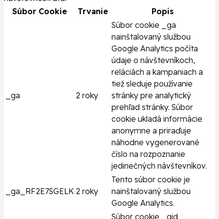
Súbor Cookie
Trvanie
Popis
Súbor cookie _ga
nainštalovaný službou
Google Analytics počíta
údaje o návštevníkoch,
reláciách a kampaniach a
tiež sleduje používanie
_ga
2 roky
stránky pre analytický
prehľad stránky. Súbor
cookie ukladá informácie
anonymne a priraďuje
náhodne vygenerované
číslo na rozpoznanie
jedinečných návštevníkov.
Tento súbor cookie je
_ga_RF2E7SGELK
2 roky
nainštalovaný službou
Google Analytics.
Súbor cookie _gid