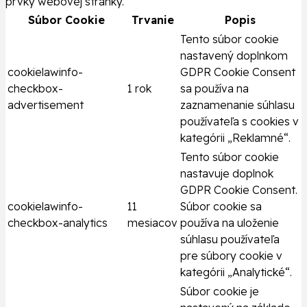
prvky webovej stránky.
Súbor Cookie
Trvanie
Popis
Tento súbor cookie
nastavený doplnkom
cookielawinfo-
GDPR Cookie Consent
checkbox-
1 rok
sa používa na
advertisement
zaznamenanie súhlasu
používateľa s cookies v
kategórii „Reklamné“.
Tento súbor cookie
nastavuje doplnok
GDPR Cookie Consent.
cookielawinfo-
11
Súbor cookie sa
checkbox-analytics
mesiacov
používa na uloženie
súhlasu používateľa
pre súbory cookie v
kategórii „Analytické“.
Súbor cookie je