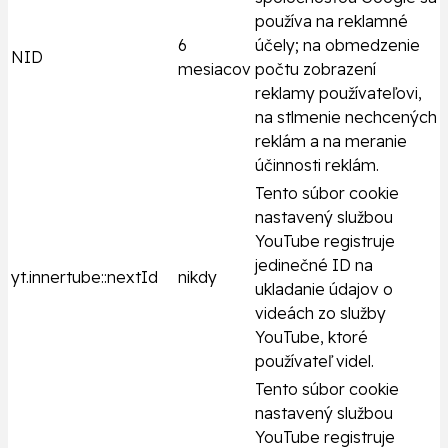
používa na reklamné
6
účely; na obmedzenie
NID
mesiacov
počtu zobrazení
reklamy používateľovi,
na stlmenie nechcených
reklám a na meranie
účinnosti reklám.
Tento súbor cookie
nastavený službou
YouTube registruje
jedinečné ID na
yt.innertube::nextId
nikdy
ukladanie údajov o
videách zo služby
YouTube, ktoré
používateľ videl.
Tento súbor cookie
nastavený službou
YouTube registruje