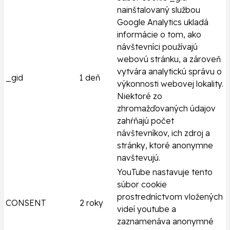
nainštalovaný službou
Google Analytics ukladá
informácie o tom, ako
návštevníci používajú
webovú stránku, a zároveň
vytvára analytickú správu o
_gid
1 deň
výkonnosti webovej lokality.
Niektoré zo
zhromažďovaných údajov
zahŕňajú počet
návštevníkov, ich zdroj a
stránky, ktoré anonymne
navštevujú.
YouTube nastavuje tento
súbor cookie
prostredníctvom vložených
CONSENT
2 roky
videí youtube a
zaznamenáva anonymné