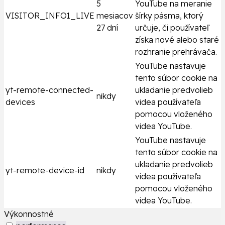
5
YouTube na meranie
VISITOR_INFO1_LIVE
mesiacov
šírky pásma, ktorý
27 dní
určuje, či používateľ
získa nové alebo staré
rozhranie prehrávača.
YouTube nastavuje
tento súbor cookie na
yt-remote-connected-
ukladanie predvolieb
nikdy
devices
videa používateľa
pomocou vloženého
videa YouTube.
YouTube nastavuje
tento súbor cookie na
ukladanie predvolieb
yt-remote-device-id
nikdy
videa používateľa
pomocou vloženého
videa YouTube.
Výkonnostné