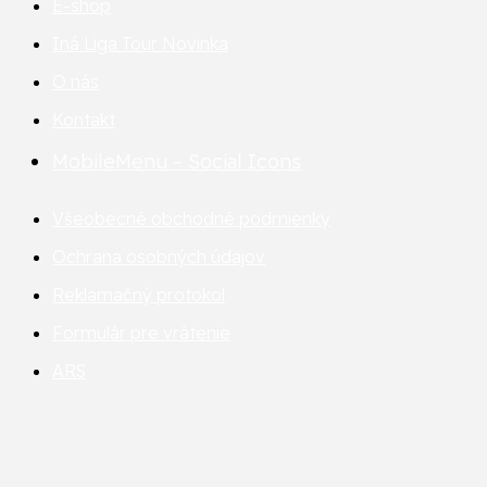
E-shop
Iná Liga Tour
Novinka
O nás
Kontakt
MobileMenu – Social Icons
Všeobecné obchodné podmienky
Ochrana osobných údajov
Reklamačný protokol
Formulár pre vrátenie
ARS