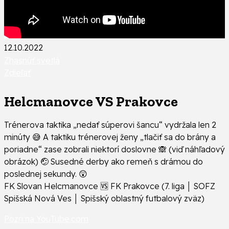
12.10.2022
Zhasnúť svetlá
Zdieľať
Helcmanovce VS Prakovce
Trénerova taktika „nedať súperovi šancu“ vydržala len 2
minúty 😅 A taktiku trénerovej ženy „tlačiť sa do brány a
poriadne“ zase zobrali niektorí doslovne 🙈 (viď náhľadový
obrázok) 🤕 Susedné derby ako remeň s drámou do
poslednej sekundy. 😲
FK Slovan Helcmanovce 🆚 FK Prakovce (7. liga │ SOFZ
Spišská Nová Ves │ Spišský oblastný futbalový zväz)
Pozri na YouTube.com