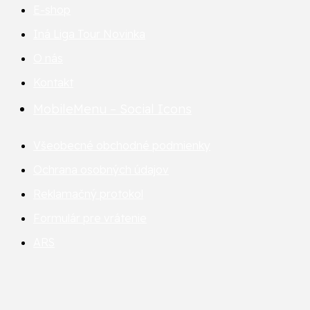
E-shop
Iná Liga Tour
Novinka
O nás
Kontakt
MobileMenu – Social Icons
Všeobecné obchodné podmienky
Ochrana osobných údajov
Reklamačný protokol
Formulár pre vrátenie
ARS