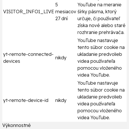
5
YouTube na meranie
VISITOR_INFO1_LIVE
mesiacov
šírky pásma, ktorý
27 dní
určuje, či používateľ
získa nové alebo staré
rozhranie prehrávača.
YouTube nastavuje
tento súbor cookie na
yt-remote-connected-
ukladanie predvolieb
nikdy
devices
videa používateľa
pomocou vloženého
videa YouTube.
YouTube nastavuje
tento súbor cookie na
ukladanie predvolieb
yt-remote-device-id
nikdy
videa používateľa
pomocou vloženého
videa YouTube.
Výkonnostné