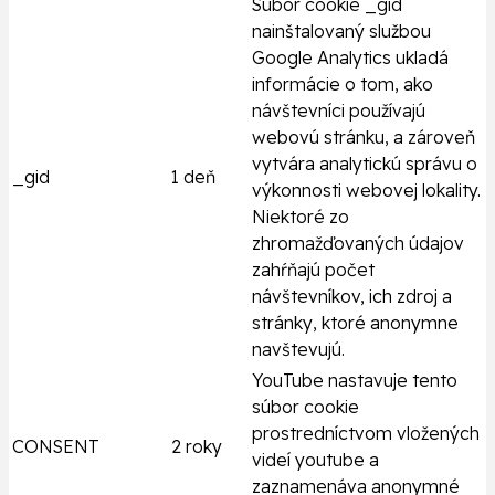
Súbor cookie _gid
nainštalovaný službou
Google Analytics ukladá
informácie o tom, ako
návštevníci používajú
webovú stránku, a zároveň
vytvára analytickú správu o
_gid
1 deň
výkonnosti webovej lokality.
Niektoré zo
zhromažďovaných údajov
zahŕňajú počet
návštevníkov, ich zdroj a
stránky, ktoré anonymne
navštevujú.
YouTube nastavuje tento
súbor cookie
prostredníctvom vložených
CONSENT
2 roky
videí youtube a
zaznamenáva anonymné