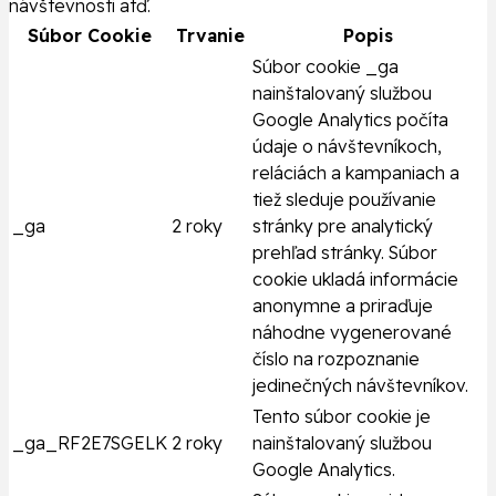
návštevnosti atď.
Súbor Cookie
Trvanie
Popis
Súbor cookie _ga
nainštalovaný službou
Google Analytics počíta
údaje o návštevníkoch,
reláciách a kampaniach a
tiež sleduje používanie
_ga
2 roky
stránky pre analytický
prehľad stránky. Súbor
cookie ukladá informácie
anonymne a priraďuje
náhodne vygenerované
číslo na rozpoznanie
jedinečných návštevníkov.
Tento súbor cookie je
_ga_RF2E7SGELK
2 roky
nainštalovaný službou
Google Analytics.