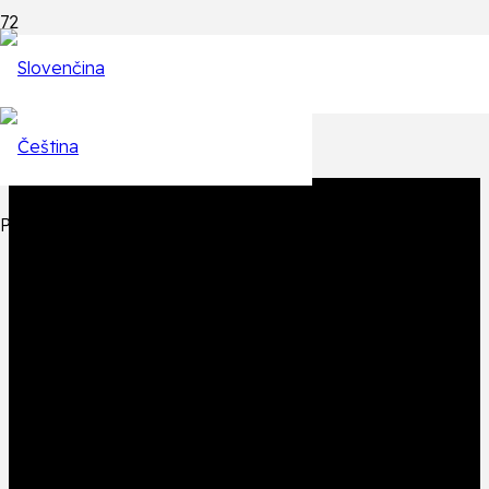
Epizódy
Späť na zoznam epizód
Produkt
Produkt
bol pridaný do košíka.