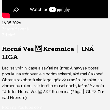
16.05.2026
Zhasnúť svetlá
Zdieľať
Horná Ves 🆚 Kremnica │ INÁ
LIGA
Laci sa vrátil v čase a zavítal na Inter. A navyše dostal
ponuku na trénovanie s podmienkami, aké mal Calzona!
Obrana rozobratá ako lego, gólový uragán i brankár so
zlomenou rukou, za ktorého musel dochytať hráč z poľa.
TJ Inter Horná Ves 🆚 ŠKF Kremnica (7. liga │ ObFZ Žiar
nad Hronom)
Pozri na YouTube.com