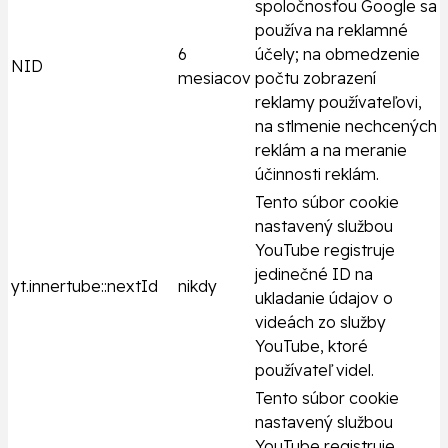
spoločnosťou Google sa
používa na reklamné
6
účely; na obmedzenie
NID
mesiacov
počtu zobrazení
reklamy používateľovi,
na stlmenie nechcených
reklám a na meranie
účinnosti reklám.
Tento súbor cookie
nastavený službou
YouTube registruje
jedinečné ID na
yt.innertube::nextId
nikdy
ukladanie údajov o
videách zo služby
YouTube, ktoré
používateľ videl.
Tento súbor cookie
nastavený službou
YouTube registruje