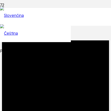
Epizódy
Späť na zoznam epizód
Produkt
Produkt
bol pridaný do košíka.