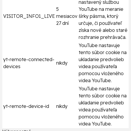
nastavený službou
5
YouTube na meranie
VISITOR_INFO1_LIVE
mesiacov
šírky pásma, ktorý
27 dní
určuje, či používateľ
získa nové alebo staré
rozhranie prehrávača.
YouTube nastavuje
tento súbor cookie na
yt-remote-connected-
ukladanie predvolieb
nikdy
devices
videa používateľa
pomocou vloženého
videa YouTube.
YouTube nastavuje
tento súbor cookie na
ukladanie predvolieb
yt-remote-device-id
nikdy
videa používateľa
pomocou vloženého
videa YouTube.