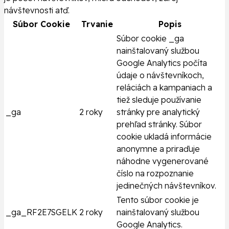
návštevnosti atď.
Súbor Cookie
Trvanie
Popis
Súbor cookie _ga
nainštalovaný službou
Google Analytics počíta
údaje o návštevníkoch,
reláciách a kampaniach a
tiež sleduje používanie
_ga
2 roky
stránky pre analytický
prehľad stránky. Súbor
cookie ukladá informácie
anonymne a priraďuje
náhodne vygenerované
číslo na rozpoznanie
jedinečných návštevníkov.
Tento súbor cookie je
_ga_RF2E7SGELK
2 roky
nainštalovaný službou
Google Analytics.