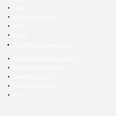
E-shop
Iná Liga Tour
Novinka
O nás
Kontakt
MobileMenu – Social Icons
Všeobecné obchodné podmienky
Ochrana osobných údajov
Reklamačný protokol
Formulár pre vrátenie
ARS