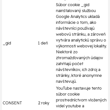
Súbor cookie _gid
nainštalovaný službou
Google Analytics ukladá
informácie o tom, ako
návštevníci používajú
webovú stránku, a zároveň
vytvára analytickú správu o
_gid
1 deň
výkonnosti webovej lokality.
Niektoré zo
zhromažďovaných údajov
zahŕňajú počet
návštevníkov, ich zdroj a
stránky, ktoré anonymne
navštevujú.
YouTube nastavuje tento
súbor cookie
prostredníctvom vložených
CONSENT
2 roky
videí youtube a