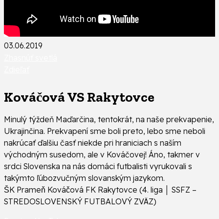
03.06.2019
Zhasnúť svetlá
Zdieľať
Kováčová VS Rakytovce
Minulý týždeň Maďarčina, tentokrát, na naše prekvapenie,
Ukrajinčina. Prekvapení sme boli preto, lebo sme neboli
nakrúcať ďalšiu časť niekde pri hraniciach s naším
východným susedom, ale v Kováčovej! Áno, takmer v
srdci Slovenska na nás domáci futbalisti vyrukovali s
takýmto ľúbozvučným slovanským jazykom.
ŠK Prameň Kováčová FK Rakytovce (4. liga │ SSFZ –
STREDOSLOVENSKÝ FUTBALOVÝ ZVÄZ)