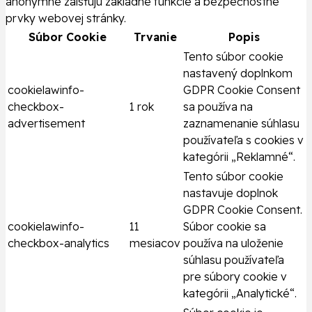
anonymne zaisťujú základné funkcie a bezpečnostné
prvky webovej stránky.
Súbor Cookie
Trvanie
Popis
Tento súbor cookie
nastavený doplnkom
cookielawinfo-
GDPR Cookie Consent
checkbox-
1 rok
sa používa na
advertisement
zaznamenanie súhlasu
používateľa s cookies v
kategórii „Reklamné“.
Tento súbor cookie
nastavuje doplnok
GDPR Cookie Consent.
cookielawinfo-
11
Súbor cookie sa
checkbox-analytics
mesiacov
používa na uloženie
súhlasu používateľa
pre súbory cookie v
kategórii „Analytické“.