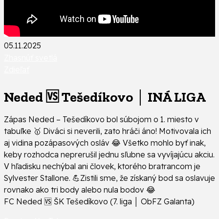
05.11.2025
Zhasnúť svetlá
Zdieľať
Neded 🆚 Tešedíkovo │ INÁ LIGA
Zápas Neded – Tešedíkovo bol súbojom o 1. miesto v
tabuľke 🥇 Diváci si neverili, zato hráči áno! Motivovala ich
aj vidina pozápasových osláv 😂 Všetko mohlo byť inak,
keby rozhodca neprerušil jednu sľubne sa vyvíjajúcu akciu.
V hľadisku nechýbal ani človek, ktorého bratrancom je
Sylvester Stallone. 💪Zistili sme, že získaný bod sa oslavuje
rovnako ako tri body alebo nula bodov 😂
FC Neded 🆚 ŠK Tešedíkovo (7. liga │ ObFZ Galanta)