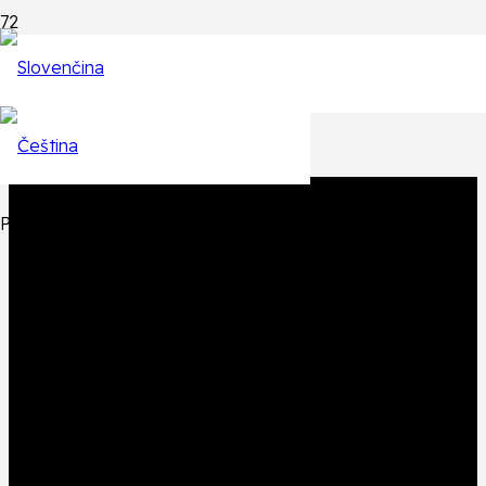
Epizódy
Späť na zoznam epizód
Produkt
Produkt
bol pridaný do košíka.