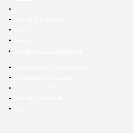
E-shop
Iná Liga Tour
Novinka
O nás
Kontakt
MobileMenu – Social Icons
Všeobecné obchodné podmienky
Ochrana osobných údajov
Reklamačný protokol
Formulár pre vrátenie
ARS