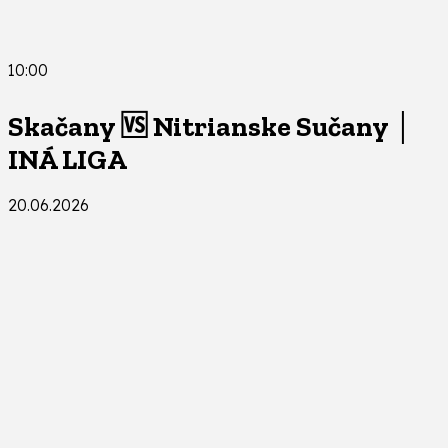
10:00
Skačany 🆚 Nitrianske Sučany │
INÁ LIGA
20.06.2026