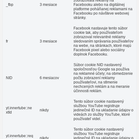
zobrazovala reklamy na
_fbp
3 mesiace
Facebooku alebo na digitálnej
platforme poháňanej reklamami na
Facebooku po návšteve webovej
stránky.
Facebook nastavuje tento súbor
cookie tak, aby používateľom
zobrazoval relevantné reklamy
fr
3 mesiace
sledovaním správania používateľov
na webe, na stránkach, ktoré majú
Facebook pixel alebo sociálny
doplnok Facebooku.
Súbor cookie NID nastavený
spoločnosťou Google sa používa
na reklamné účely; na obmedzenie
NID
6 mesiacov
počtu zobrazení reklamy
používateľovi, na stlmenie
nechcených reklám a na meranie
účinnosti reklám.
Tento súbor cookie nastavený
službou YouTube registruje
yt.innertube::ne
nikdy
jedinečné ID na ukladanie údajov o
xtId
videách zo služby YouTube, ktoré
používateľ videl.
Tento súbor cookie nastavený
službou YouTube registruje
yt.innertube::req
nikdy
jedinečné ID na ukladanie údajov o