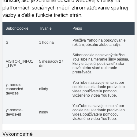
funkcie, ako je zdieľanie obsahu webovej stránky na
platformách sociálnych médií, zhromažďovanie spätnej
väzby a ďalšie funkcie tretích strán.
Súbor Cookie
Trvanie
Popis
Používa Yahoo na poskytovanie
S
1 hodina
reklám, obsahu alebo analýz.
Súbor cookie nastavený službou
YouTube na meranie šírky pásma,
VISITOR_INFO1
5 mesiacov 27
ktorý určuje, či používateľ získa
_LIVE
dní
nové alebo staré rozhranie
prehrávača.
YouTube nastavuje tento súbor
yt-remote-
cookie na ukladanie predvolieb
connected-
nikdy
videa používateľa pomocou
devices
vloženého videa YouTube.
YouTube nastavuje tento súbor
yt-remote-
cookie na ukladanie predvolieb
nikdy
device-id
videa používateľa pomocou
vloženého videa YouTube.
Výkonnostné