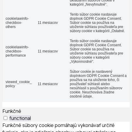
ukladaním súborov cookie v
kategórii „Nevyhnutné“.
Tento súbor cookie nastavuje
cookielawinfo-
doplnok GDPR Cookie Consent.
checkbox-
11 mesiacov
Súbor cookie sa používa na
others
uloženie súhlasu používateľa pre
súbory cookie v kategórii „Ostatné.
Tento súbor cookie nastavuje
doplnok GDPR Cookie Consent.
cookielawinfo-
Súbor cookie sa používa na
checkbox-
11 mesiacov
uloženie súhlasu používateľa pre
performance
súbory cookie v kategórii
„Výkonnostné“.
Súbor cookie je nastavený
doplnkom GDPR Cookie Consent a
používa sa na uloženie toho, či
viewed_cookie_
11 mesiacov
používateľ súhlasil alebo
policy
nesúhlasil s používaním súborov
cookie. Neuchováva žiadne
osobné údaje.
Funkčné
functional
Funkčné súbory cookie pomáhajú vykonávať určité