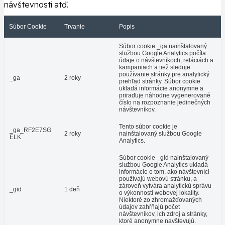
návštevnosti atď.
Súbor Cookie
Trvanie
Popis
Súbor cookie _ga nainštalovaný
službou Google Analytics počíta
údaje o návštevníkoch, reláciách a
kampaniach a tiež sleduje
používanie stránky pre analytický
_ga
2 roky
prehľad stránky. Súbor cookie
ukladá informácie anonymne a
priraďuje náhodne vygenerované
číslo na rozpoznanie jedinečných
návštevníkov.
Tento súbor cookie je
_ga_RF2E7SG
2 roky
nainštalovaný službou Google
ELK
Analytics.
Súbor cookie _gid nainštalovaný
službou Google Analytics ukladá
informácie o tom, ako návštevníci
používajú webovú stránku, a
zároveň vytvára analytickú správu
_gid
1 deň
o výkonnosti webovej lokality.
Niektoré zo zhromažďovaných
údajov zahŕňajú počet
návštevníkov, ich zdroj a stránky,
ktoré anonymne navštevujú.