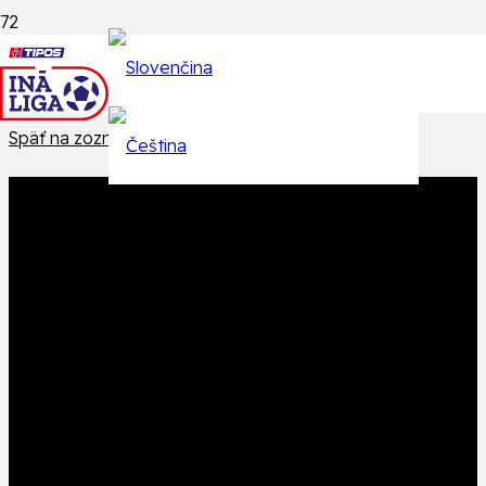
Epizódy
Späť na zoznam epizód
Produkt
Produkt
bol pridaný do košíka.