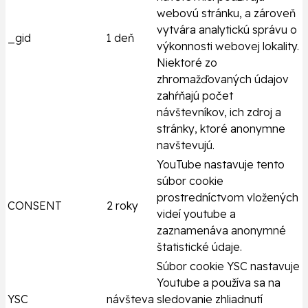
webovú stránku, a zároveň
vytvára analytickú správu o
_gid
1 deň
výkonnosti webovej lokality.
Niektoré zo
zhromažďovaných údajov
zahŕňajú počet
návštevníkov, ich zdroj a
stránky, ktoré anonymne
navštevujú.
YouTube nastavuje tento
súbor cookie
prostredníctvom vložených
CONSENT
2 roky
videí youtube a
zaznamenáva anonymné
štatistické údaje.
Súbor cookie YSC nastavuje
Youtube a používa sa na
YSC
návšteva
sledovanie zhliadnutí