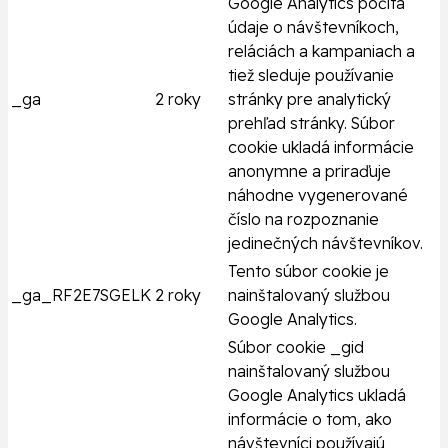
Google Analytics počíta
údaje o návštevníkoch,
reláciách a kampaniach a
tiež sleduje používanie
_ga
2 roky
stránky pre analytický
prehľad stránky. Súbor
cookie ukladá informácie
anonymne a priraďuje
náhodne vygenerované
číslo na rozpoznanie
jedinečných návštevníkov.
Tento súbor cookie je
_ga_RF2E7SGELK
2 roky
nainštalovaný službou
Google Analytics.
Súbor cookie _gid
nainštalovaný službou
Google Analytics ukladá
informácie o tom, ako
návštevníci používajú