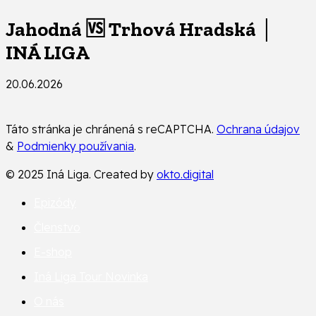
Jahodná 🆚 Trhová Hradská │
INÁ LIGA
20.06.2026
Táto stránka je chránená s reCAPTCHA.
Ochrana údajov
&
Podmienky používania
.
© 2025 Iná Liga. Created by
okto.digital
Epizódy
Členstvo
E-shop
Iná Liga Tour
Novinka
O nás