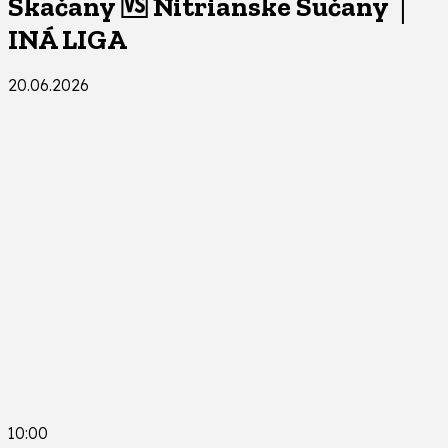
Skačany 🆚 Nitrianske Sučany │
INÁ LIGA
20.06.2026
10:00