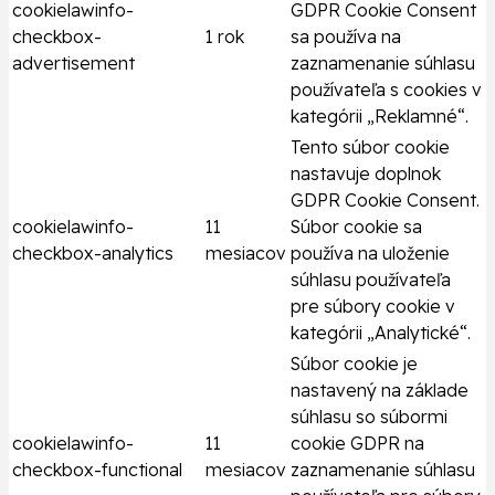
cookielawinfo-
GDPR Cookie Consent
checkbox-
1 rok
sa používa na
advertisement
zaznamenanie súhlasu
používateľa s cookies v
kategórii „Reklamné“.
Tento súbor cookie
nastavuje doplnok
GDPR Cookie Consent.
cookielawinfo-
11
Súbor cookie sa
checkbox-analytics
mesiacov
používa na uloženie
súhlasu používateľa
pre súbory cookie v
kategórii „Analytické“.
Súbor cookie je
nastavený na základe
súhlasu so súbormi
cookielawinfo-
11
cookie GDPR na
checkbox-functional
mesiacov
zaznamenanie súhlasu