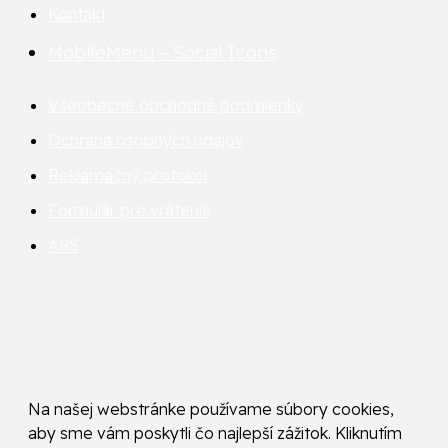
Kontakt
MobileMenu – Social Icons
Všeobecné obchodné podmienky
Ochrana osobných údajov
Reklamačný protokol
Formulár pre vrátenie
ARS
Na našej webstránke používame súbory cookies,
aby sme vám poskytli čo najlepší zážitok. Kliknutím