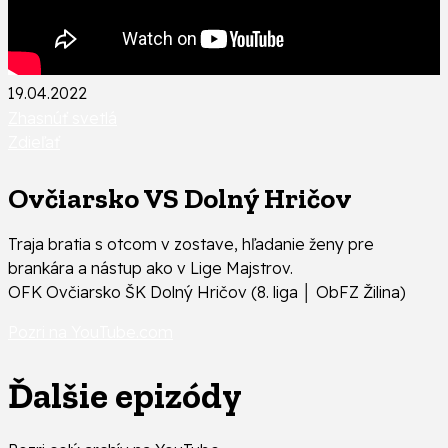
19.04.2022
Zhasnúť svetlá
Zdieľať
Ovčiarsko VS Dolný Hričov
Traja bratia s otcom v zostave, hľadanie ženy pre
brankára a nástup ako v Lige Majstrov.
OFK Ovčiarsko ŠK Dolný Hričov (8. liga │ ObFZ Žilina)
Pozri na YouTube.com
Ďalšie epizódy