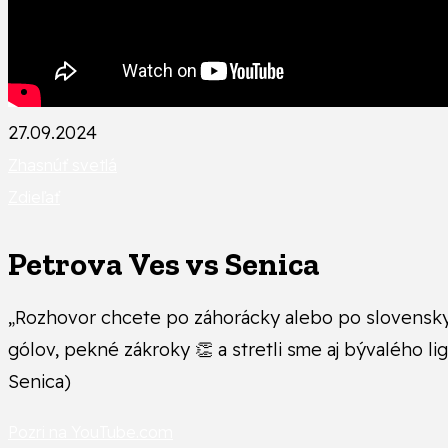
27.09.2024
Zhasnúť svetlá
Zdieľať
Petrova Ves vs Senica
„Rozhovor chcete po záhorácky alebo po slovensky“? 
gólov, pekné zákroky 👏 a stretli sme aj bývalého li
Senica)
Pozri na YouTube.com