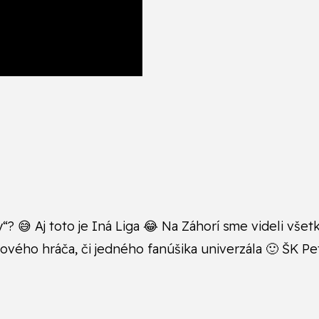
 Aj toto je Iná Liga 😂 Na Záhorí sme videli všetko!
gového hráča, či jedného fanúšika univerzála 🙂 ŠK Pe