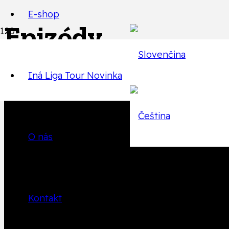
E-shop
Epizódy
Iná Liga Tour
Novinka
Späť na zoznam epizód
O nás
Produkt
Produkt
bol pr
Kontakt