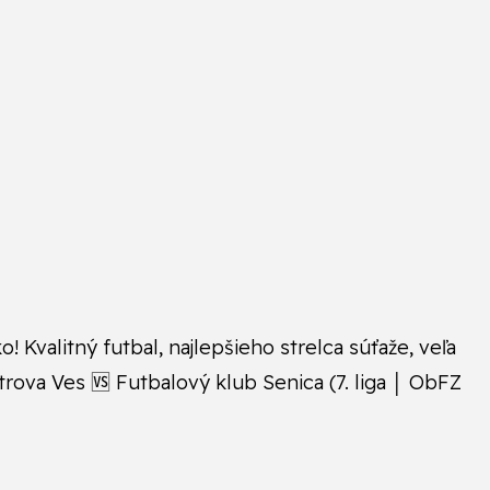
 Kvalitný futbal, najlepšieho strelca súťaže, veľa
trova Ves 🆚 Futbalový klub Senica (7. liga │ ObFZ