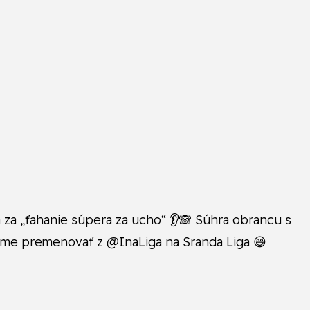
ta za „ťahanie súpera za ucho“ 👂🙈 Súhra obrancu s
a máme premenovať z @InaLiga na Sranda Liga 😄