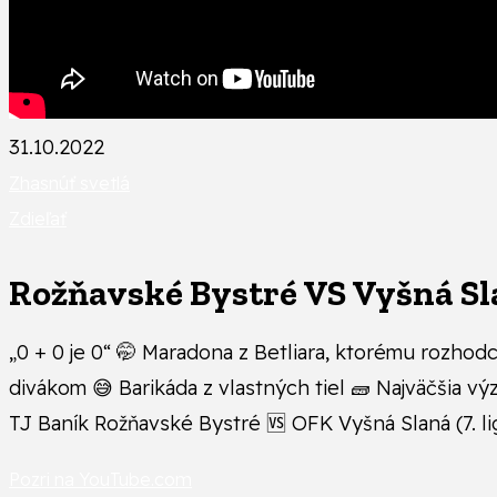
31.10.2022
Zhasnúť svetlá
Zdieľať
Rožňavské Bystré VS Vyšná S
„0 + 0 je 0“ 🤭 Maradona z Betliara, ktorému rozhodco
divákom 😅 Barikáda z vlastných tiel 🧱 Najväčšia v
TJ Baník Rožňavské Bystré 🆚 OFK Vyšná Slaná (7. l
Pozri na YouTube.com