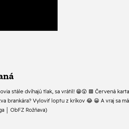
laná
via stále dvíhajú tlak, sa vrátil! 😁😲 🟥 Červená kar
ýzva brankára? Vyloviť loptu z kríkov 😂 😀 A vraj s
iga │ ObFZ Rožňava)