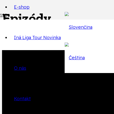
E-shop
Epizódy
Iná Liga Tour
Novinka
Späť na zoznam epizód
O nás
Produkt
Produkt
bol pr
Kontakt