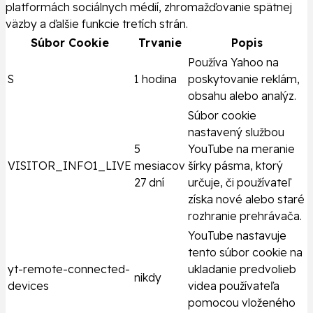
platformách sociálnych médií, zhromažďovanie spätnej
väzby a ďalšie funkcie tretích strán.
Súbor Cookie
Trvanie
Popis
Používa Yahoo na
S
1 hodina
poskytovanie reklám,
obsahu alebo analýz.
Súbor cookie
nastavený službou
5
YouTube na meranie
VISITOR_INFO1_LIVE
mesiacov
šírky pásma, ktorý
27 dní
určuje, či používateľ
získa nové alebo staré
rozhranie prehrávača.
YouTube nastavuje
tento súbor cookie na
yt-remote-connected-
ukladanie predvolieb
nikdy
devices
videa používateľa
pomocou vloženého