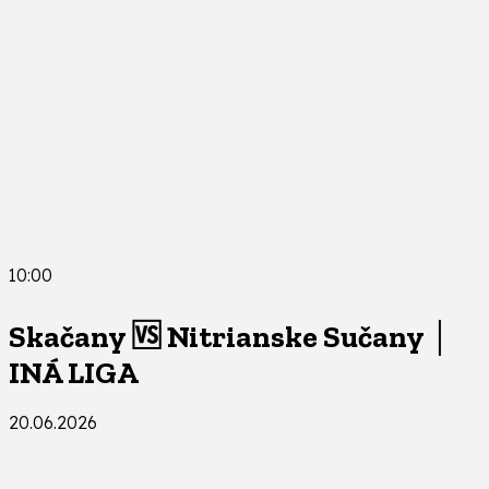
10:00
Skačany 🆚 Nitrianske Sučany │
INÁ LIGA
20.06.2026