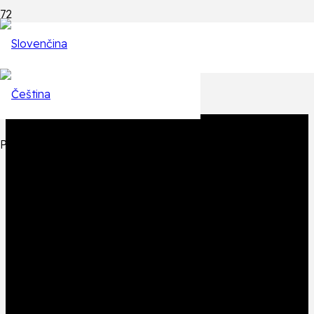
Epizódy
Späť na zoznam epizód
Produkt
Produkt
bol pridaný do košíka.