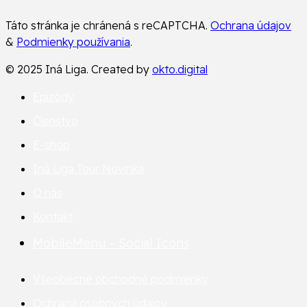
Táto stránka je chránená s reCAPTCHA.
Ochrana údajov
&
Podmienky používania
.
© 2025 Iná Liga. Created by
okto.digital
Epizódy
Členstvo
E-shop
Iná Liga Tour
Novinka
O nás
Kontakt
MobileMenu – Social Icons
Všeobecné obchodné podmienky
Ochrana osobných údajov