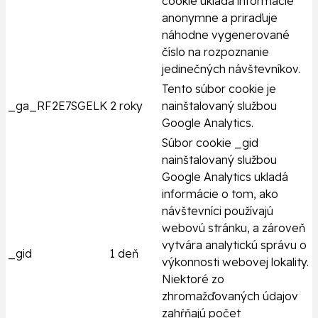
cookie ukladá informácie
anonymne a priraďuje
náhodne vygenerované
číslo na rozpoznanie
jedinečných návštevníkov.
Tento súbor cookie je
_ga_RF2E7SGELK
2 roky
nainštalovaný službou
Google Analytics.
Súbor cookie _gid
nainštalovaný službou
Google Analytics ukladá
informácie o tom, ako
návštevníci používajú
webovú stránku, a zároveň
vytvára analytickú správu o
_gid
1 deň
výkonnosti webovej lokality.
Niektoré zo
zhromažďovaných údajov
zahŕňajú počet