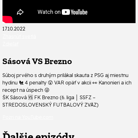
17.10.2022
Zhasnúť svetlá
Zdieľať
Sásová VS Brezno
Súboj prvého s druhým prilákal skauta z PSG aj miestnu
hydinu 🐔 4 penalty 😲 VAR opäť v akcii 👀 Kanonieri a ich
recept na úspech 😜
ŠK Sásová 🆚 FK Brezno (6. liga │ SSFZ –
STREDOSLOVENSKÝ FUTBALOVÝ ZVÄZ)
Pozri na YouTube.com
Ďalšie epizódy