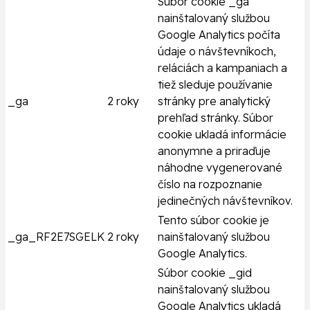
Súbor cookie _ga
nainštalovaný službou
Google Analytics počíta
údaje o návštevníkoch,
reláciách a kampaniach a
tiež sleduje používanie
_ga
2 roky
stránky pre analytický
prehľad stránky. Súbor
cookie ukladá informácie
anonymne a priraďuje
náhodne vygenerované
číslo na rozpoznanie
jedinečných návštevníkov.
Tento súbor cookie je
_ga_RF2E7SGELK
2 roky
nainštalovaný službou
Google Analytics.
Súbor cookie _gid
nainštalovaný službou
Google Analytics ukladá