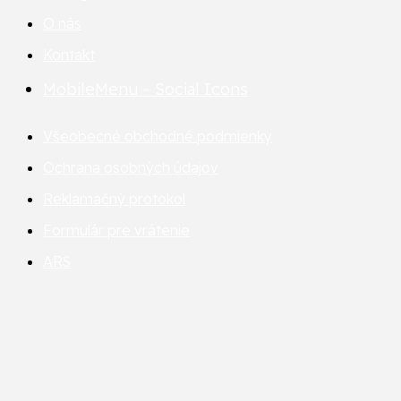
O nás
Kontakt
MobileMenu – Social Icons
Všeobecné obchodné podmienky
Ochrana osobných údajov
Reklamačný protokol
Formulár pre vrátenie
ARS