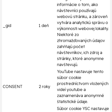
informácie o tom, ako
návštevníci používajú
webovú stránku, a zároveň
vytvára analytickú správu o
_gid
1 deň
výkonnosti webovej lokality.
Niektoré zo
zhromažďovaných údajov
zahŕňajú počet
návštevníkov, ich zdroj a
stránky, ktoré anonymne
navštevujú.
YouTube nastavuje tento
súbor cookie
prostredníctvom vložených
CONSENT
2 roky
videí youtube a
zaznamenáva anonymné
štatistické údaje.
Súbor cookie YSC nastavuje