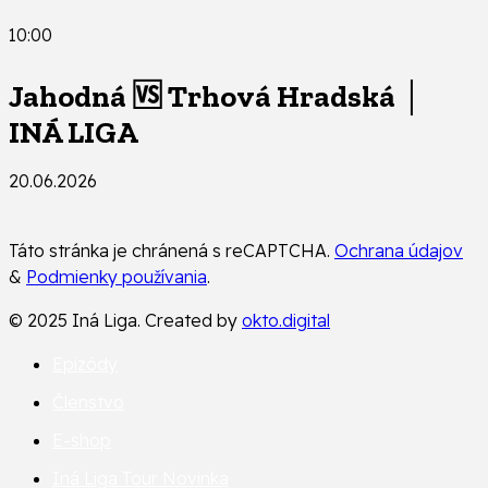
10:00
Jahodná 🆚 Trhová Hradská │
INÁ LIGA
20.06.2026
Táto stránka je chránená s reCAPTCHA.
Ochrana údajov
&
Podmienky používania
.
© 2025 Iná Liga. Created by
okto.digital
Epizódy
Členstvo
E-shop
Iná Liga Tour
Novinka