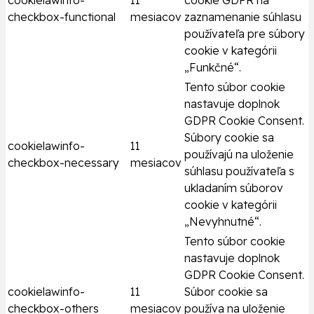
cookielawinfo-
11
cookie GDPR na
checkbox-functional
mesiacov
zaznamenanie súhlasu
používateľa pre súbory
cookie v kategórii
„Funkčné“.
Tento súbor cookie
nastavuje doplnok
GDPR Cookie Consent.
Súbory cookie sa
cookielawinfo-
11
používajú na uloženie
checkbox-necessary
mesiacov
súhlasu používateľa s
ukladaním súborov
cookie v kategórii
„Nevyhnutné“.
Tento súbor cookie
nastavuje doplnok
GDPR Cookie Consent.
cookielawinfo-
11
Súbor cookie sa
checkbox-others
mesiacov
používa na uloženie