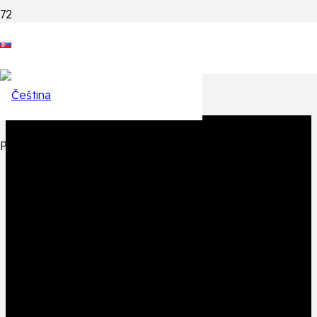
Epizódy
Späť na zoznam epizód
Produkt
Produkt
bol pridaný do košíka.