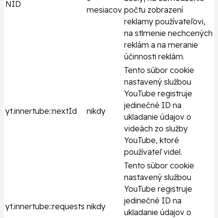
NID
mesiacov
počtu zobrazení
reklamy používateľovi,
na stlmenie nechcených
reklám a na meranie
účinnosti reklám.
Tento súbor cookie
nastavený službou
YouTube registruje
jedinečné ID na
yt.innertube::nextId
nikdy
ukladanie údajov o
videách zo služby
YouTube, ktoré
používateľ videl.
Tento súbor cookie
nastavený službou
YouTube registruje
jedinečné ID na
yt.innertube::requests
nikdy
ukladanie údajov o