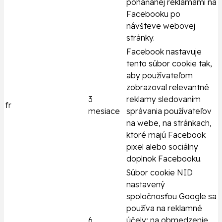
poháňanej reklamami na
Facebooku po
návšteve webovej
stránky.
Facebook nastavuje
tento súbor cookie tak,
aby používateľom
zobrazoval relevantné
3
reklamy sledovaním
fr
mesiace
správania používateľov
na webe, na stránkach,
ktoré majú Facebook
pixel alebo sociálny
doplnok Facebooku.
Súbor cookie NID
nastavený
spoločnosťou Google sa
používa na reklamné
6
účely; na obmedzenie