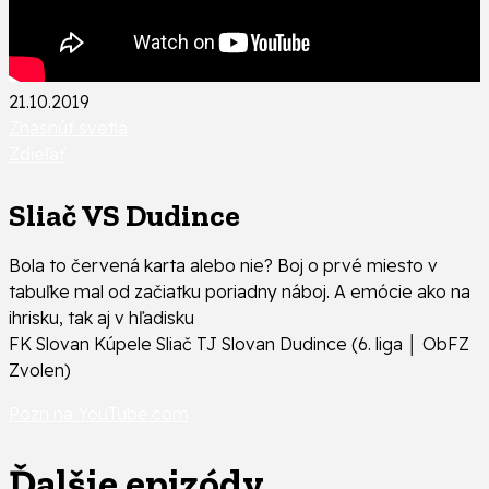
21.10.2019
Zhasnúť svetlá
Zdieľať
Sliač VS Dudince
Bola to červená karta alebo nie? Boj o prvé miesto v
tabuľke mal od začiatku poriadny náboj. A emócie ako na
ihrisku, tak aj v hľadisku
FK Slovan Kúpele Sliač TJ Slovan Dudince (6. liga │ ObFZ
Zvolen)
Pozri na YouTube.com
Ďalšie epizódy