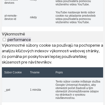
videa používateľa pomocou
devices
vloženého videa YouTube.
YouTube nastavuje tento súbor
yt-remote-
cookie na ukladanie predvolieb
nikdy
device-id
videa používateľa pomocou
vloženého videa YouTube.
Výkonnostné
performance
Výkonnostné súbory cookie sa používajú na pochopenie a
analýzu kľúčových indexov výkonnosti webovej stránky,
čo pomáha pri poskytovaní lepšej používateľskej
skúsenosti pre návštevníkov.
Súbor Cookie
Trvanie
Popis
Tento súbor cookie inštaluje služba
Google Universal Analytics, aby
obmedzil počet žiadostí a tým
_gat
1 minúta
obmedzil zhromažďovanie údajov
na stránkach s vysokou
návštevnosťou.