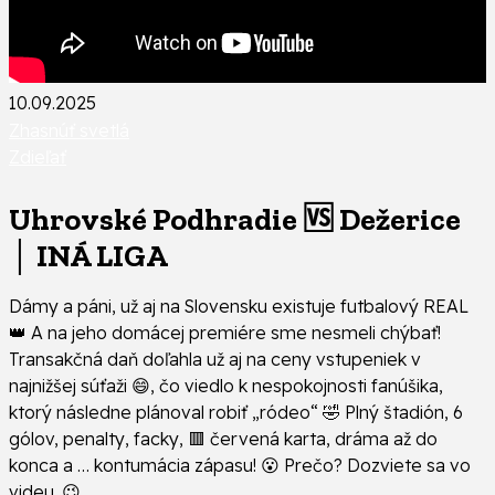
10.09.2025
Zhasnúť svetlá
Zdieľať
Uhrovské Podhradie 🆚 Dežerice
│ INÁ LIGA
Dámy a páni, už aj na Slovensku existuje futbalový REAL
👑 A na jeho domácej premiére sme nesmeli chýbať!
Transakčná daň doľahla už aj na ceny vstupeniek v
najnižšej súťaži 😄, čo viedlo k nespokojnosti fanúšika,
ktorý následne plánoval robiť „ródeo“ 🤣 Plný štadión, 6
gólov, penalty, facky, 🟥 červená karta, dráma až do
konca a … kontumácia zápasu! 😮 Prečo? Dozviete sa vo
videu. 😉