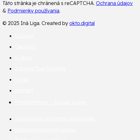
Táto stránka je chránená s reCAPTCHA.
Ochrana údajov
&
Podmienky používania
.
© 2025 Iná Liga. Created by
okto.digital
Epizódy
Členstvo
E-shop
Iná Liga Tour
Novinka
O nás
Kontakt
MobileMenu – Social Icons
Všeobecné obchodné podmienky
Ochrana osobných údajov