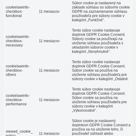
Súbor cookie je nastavený na
cookielawinfo-
základe súhlasu so súbormi cookie
checkbox-
11 mesiacov
GDPR na zaznamenanie súhlasu
functional
používateľa pre súbory cookie v
kategórii „Funkčné“.
Tento súbor cookie nastavuje
doplnok GDPR Cookie Consent.
cookielawinfo-
Súbory cookie sa používajú na
checkbox-
11 mesiacov
uloženie súhlasu používateľa s
necessary
ukladaním súborov cookie v
kategórii „Nevyhnutné“.
Tento súbor cookie nastavuje
cookielawinfo-
doplnok GDPR Cookie Consent.
checkbox-
11 mesiacov
Súbor cookie sa používa na
others
uloženie súhlasu používateľa pre
súbory cookie v kategórii „Ostatné.
Tento súbor cookie nastavuje
doplnok GDPR Cookie Consent.
cookielawinfo-
Súbor cookie sa používa na
checkbox-
11 mesiacov
uloženie súhlasu používateľa pre
performance
súbory cookie v kategórii
„Výkonnostné“.
Súbor cookie je nastavený
doplnkom GDPR Cookie Consent a
používa sa na uloženie toho, či
viewed_cookie_
11 mesiacov
používateľ súhlasil alebo
policy