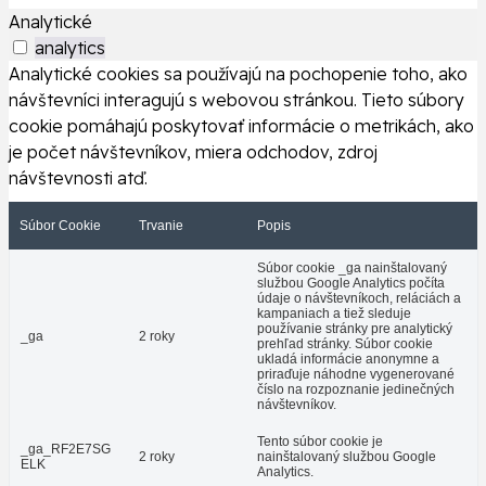
Analytické
analytics
Analytické cookies sa používajú na pochopenie toho, ako
návštevníci interagujú s webovou stránkou. Tieto súbory
cookie pomáhajú poskytovať informácie o metrikách, ako
je počet návštevníkov, miera odchodov, zdroj
návštevnosti atď.
Súbor Cookie
Trvanie
Popis
Súbor cookie _ga nainštalovaný
službou Google Analytics počíta
údaje o návštevníkoch, reláciách a
kampaniach a tiež sleduje
používanie stránky pre analytický
_ga
2 roky
prehľad stránky. Súbor cookie
ukladá informácie anonymne a
priraďuje náhodne vygenerované
číslo na rozpoznanie jedinečných
návštevníkov.
Tento súbor cookie je
_ga_RF2E7SG
2 roky
nainštalovaný službou Google
ELK
Analytics.