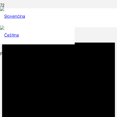
Epizódy
Späť na zoznam epizód
Produkt
Produkt
bol pridaný do košíka.