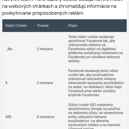
na webových stránkach a zhromažďujú informácie na
poskytovanie prispôsobených reklám.
Súbor Cookie
Trvanie
Popis
Tento súbor cookie nastavuje
spoločnosť Facebook tak, aby
zobrazovala reklamy na
_fbp
3 mesiace
Facebooku alebo na digitálnej
platforme poháňanej reklamami na
Facebooku po návšteve webovej
stránky.
Facebook nastavuje tento súbor
cookie tak, aby používateľom
zobrazoval relevantné reklamy
fr
3 mesiace
sledovaním správania používateľov
na webe, na stránkach, ktoré majú
Facebook pixel alebo sociálny
doplnok Facebooku.
Súbor cookie NID nastavený
spoločnosťou Google sa používa
na reklamné účely; na obmedzenie
NID
6 mesiacov
počtu zobrazení reklamy
používateľovi, na stlmenie
nechcených reklám a na meranie