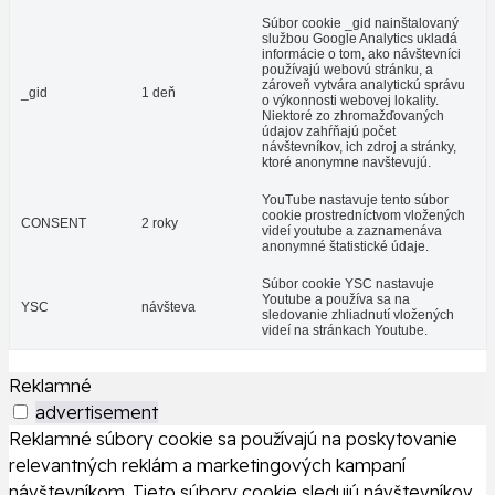
Súbor cookie _gid nainštalovaný
službou Google Analytics ukladá
informácie o tom, ako návštevníci
používajú webovú stránku, a
zároveň vytvára analytickú správu
_gid
1 deň
o výkonnosti webovej lokality.
Niektoré zo zhromažďovaných
údajov zahŕňajú počet
návštevníkov, ich zdroj a stránky,
ktoré anonymne navštevujú.
YouTube nastavuje tento súbor
cookie prostredníctvom vložených
CONSENT
2 roky
videí youtube a zaznamenáva
anonymné štatistické údaje.
Súbor cookie YSC nastavuje
Youtube a používa sa na
YSC
návšteva
sledovanie zhliadnutí vložených
videí na stránkach Youtube.
Reklamné
advertisement
Reklamné súbory cookie sa používajú na poskytovanie
relevantných reklám a marketingových kampaní
návštevníkom. Tieto súbory cookie sledujú návštevníkov