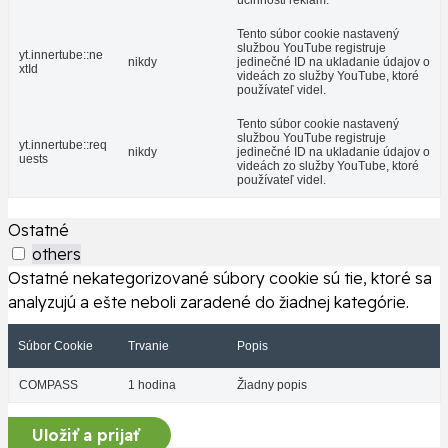
účinnosti reklám.
Tento súbor cookie nastavený
službou YouTube registruje
yt.innertube::ne
nikdy
jedinečné ID na ukladanie údajov o
xtId
videách zo služby YouTube, ktoré
používateľ videl.
Tento súbor cookie nastavený
službou YouTube registruje
yt.innertube::req
nikdy
jedinečné ID na ukladanie údajov o
uests
videách zo služby YouTube, ktoré
používateľ videl.
Ostatné
others
Ostatné nekategorizované súbory cookie sú tie, ktoré sa
analyzujú a ešte neboli zaradené do žiadnej kategórie.
Súbor Cookie
Trvanie
Popis
COMPASS
1 hodina
Žiadny popis
Uložiť a prijať