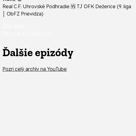
Real C.F. Uhrovské Podhradie 🆚 TJ OFK Dežerice (9. liga
│ ObFZ Prievidza)
Čítaj ďalej
Pozri na YouTube.com
Ďalšie epizódy
Pozri celý archív na YouTube