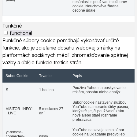
nesúhlasil s používaním súborov
cookie. Neuchováva žiadne
osobné údaje.
Funkčné
functional
Funkčné súbory cookie pomáhajú vykonávať určité
funkcie, ako je zdieľanie obsahu webovej stránky na
platformách sociálnych médií, zhromažďovanie spätnej
väzby a ďalšie funkcie tretích strán.
Súbor Cookie
Trvanie
Popis
Používa Yahoo na poskytovanie
S
1 hodina
reklám, obsahu alebo analýz.
Súbor cookie nastavený službou
YouTube na meranie šírky pásma,
VISITOR_INFO1
5 mesiacov 27
ktorý určuje, či používateľ získa
_LIVE
dní
nové alebo staré rozhranie
prehrávača.
YouTube nastavuje tento súbor
yt-remote-
cookie na ukladanie predvolieb
connected-
nikdy