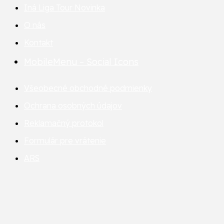
Iná Liga Tour
Novinka
O nás
Kontakt
MobileMenu – Social Icons
Všeobecné obchodné podmienky
Ochrana osobných údajov
Reklamačný protokol
Formulár pre vrátenie
ARS