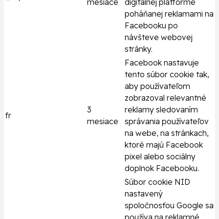
mesiace
digitálnej platforme
poháňanej reklamami na
Facebooku po
návšteve webovej
stránky.
Facebook nastavuje
tento súbor cookie tak,
aby používateľom
zobrazoval relevantné
3
reklamy sledovaním
fr
mesiace
správania používateľov
na webe, na stránkach,
ktoré majú Facebook
pixel alebo sociálny
doplnok Facebooku.
Súbor cookie NID
nastavený
spoločnosťou Google sa
používa na reklamné