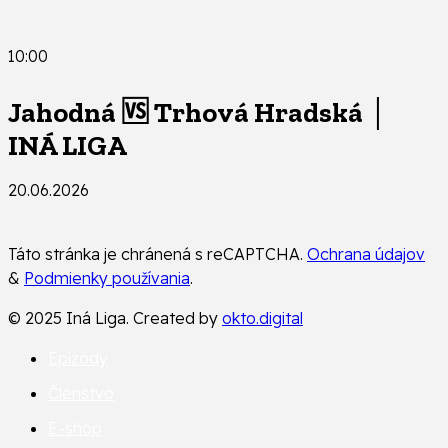
10:00
Jahodná 🆚 Trhová Hradská │
INÁ LIGA
20.06.2026
Táto stránka je chránená s reCAPTCHA.
Ochrana údajov
&
Podmienky používania
.
© 2025 Iná Liga. Created by
okto.digital
Epizódy
Členstvo
E-shop