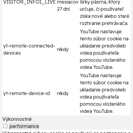
VISITOR_INFO1_LIVE
mesiacov
šírky pásma, ktorý
27 dní
určuje, či používateľ
získa nové alebo staré
rozhranie prehrávača.
YouTube nastavuje
tento súbor cookie na
yt-remote-connected-
ukladanie predvolieb
nikdy
devices
videa používateľa
pomocou vloženého
videa YouTube.
YouTube nastavuje
tento súbor cookie na
ukladanie predvolieb
yt-remote-device-id
nikdy
videa používateľa
pomocou vloženého
videa YouTube.
Výkonnostné
performance