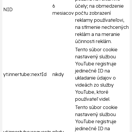
6
účely; na obmedzenie
NID
mesiacov
počtu zobrazení
reklamy používateľovi,
na stlmenie nechcených
reklám a na meranie
účinnosti reklám.
Tento súbor cookie
nastavený službou
YouTube registruje
jedinečné ID na
yt.innertube::nextId
nikdy
ukladanie údajov o
videách zo služby
YouTube, ktoré
používateľ videl.
Tento súbor cookie
nastavený službou
YouTube registruje
jedinečné ID na