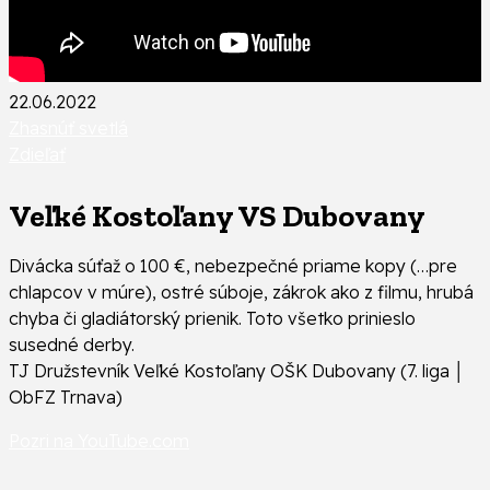
22.06.2022
Zhasnúť svetlá
Zdieľať
Veľké Kostoľany VS Dubovany
Divácka súťaž o 100 €, nebezpečné priame kopy (…pre
chlapcov v múre), ostré súboje, zákrok ako z filmu, hrubá
chyba či gladiátorský prienik. Toto všetko prinieslo
susedné derby.
TJ Družstevník Veľké Kostoľany OŠK Dubovany (7. liga │
ObFZ Trnava)
Pozri na YouTube.com