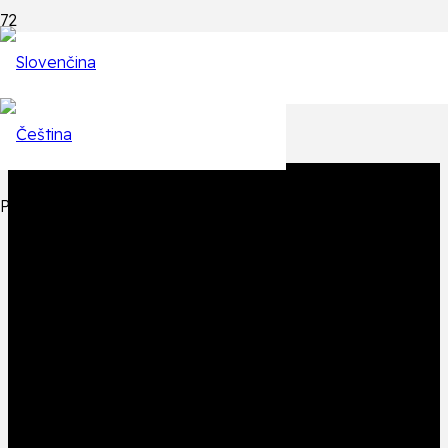
Epizódy
Späť na zoznam epizód
Produkt
Produkt
bol pridaný do košíka.