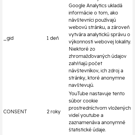
Google Analytics ukladá
informácie o tom, ako
návštevníci používajú
webovú stránku, a zároveň
vytvára analytickú správu o
_gid
1 deň
výkonnosti webovej lokality.
Niektoré zo
zhromažďovaných údajov
zahŕňajú počet
návštevníkov, ich zdroj a
stránky, ktoré anonymne
navštevujú.
YouTube nastavuje tento
súbor cookie
prostredníctvom vložených
CONSENT
2 roky
videí youtube a
zaznamenáva anonymné
štatistické údaje.