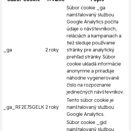
Súbor cookie _ga
nainštalovaný službou
Google Analytics počíta
údaje o návštevníkoch,
reláciách a kampaniach a
tiež sleduje používanie
_ga
2 roky
stránky pre analytický
prehľad stránky. Súbor
cookie ukladá informácie
anonymne a priraďuje
náhodne vygenerované
číslo na rozpoznanie
jedinečných návštevníkov.
Tento súbor cookie je
_ga_RF2E7SGELK
2 roky
nainštalovaný službou
Google Analytics.
Súbor cookie _gid
nainštalovaný službou