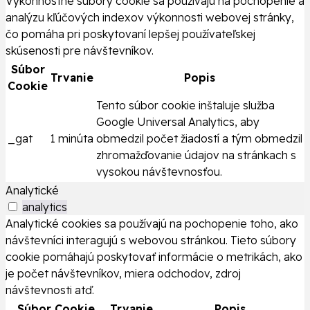
Výkonnostné súbory cookie sa používajú na pochopenie a
analýzu kľúčových indexov výkonnosti webovej stránky,
čo pomáha pri poskytovaní lepšej používateľskej
skúsenosti pre návštevníkov.
Súbor
Trvanie
Popis
Cookie
Tento súbor cookie inštaluje služba
Google Universal Analytics, aby
_gat
1 minúta
obmedzil počet žiadostí a tým obmedzil
zhromažďovanie údajov na stránkach s
vysokou návštevnosťou.
Analytické
analytics
Analytické cookies sa používajú na pochopenie toho, ako
návštevníci interagujú s webovou stránkou. Tieto súbory
cookie pomáhajú poskytovať informácie o metrikách, ako
je počet návštevníkov, miera odchodov, zdroj
návštevnosti atď.
Súbor Cookie
Trvanie
Popis