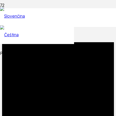
Epizódy
Späť na zoznam epizód
Produkt
Produkt
bol pridaný do košíka.