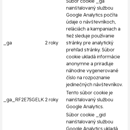
Súbor cookie _ga
nainštalovaný službou
Google Analytics počíta
údaje o návštevníkoch,
reláciách a kampaniach a
tiež sleduje používanie
_ga
2 roky
stránky pre analytický
prehľad stránky. Súbor
cookie ukladá informácie
anonymne a priraďuje
náhodne vygenerované
číslo na rozpoznanie
jedinečných návštevníkov.
Tento súbor cookie je
_ga_RF2E7SGELK
2 roky
nainštalovaný službou
Google Analytics.
Súbor cookie _gid
nainštalovaný službou
Google Analytics ukladá