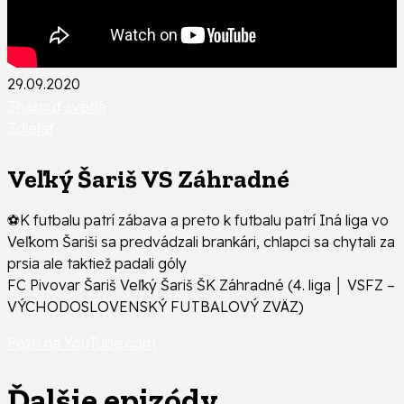
29.09.2020
Zhasnúť svetlá
Zdieľať
Veľký Šariš VS Záhradné
⚽️K futbalu patrí zábava a preto k futbalu patrí Iná liga vo
Veľkom Šariši sa predvádzali brankári, chlapci sa chytali za
prsia ale taktiež padali góly
FC Pivovar Šariš Veľký Šariš ŠK Záhradné (4. liga │ VSFZ –
VÝCHODOSLOVENSKÝ FUTBALOVÝ ZVÄZ)
Pozri na YouTube.com
Ďalšie epizódy