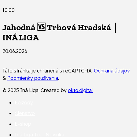
10:00
Jahodná 🆚 Trhová Hradská │
INÁ LIGA
20.06.2026
Táto stránka je chránená s reCAPTCHA.
Ochrana údajov
&
Podmienky používania
.
© 2025 Iná Liga. Created by
okto.digital
Epizódy
Členstvo
E-shop
Iná Liga Tour
Novinka