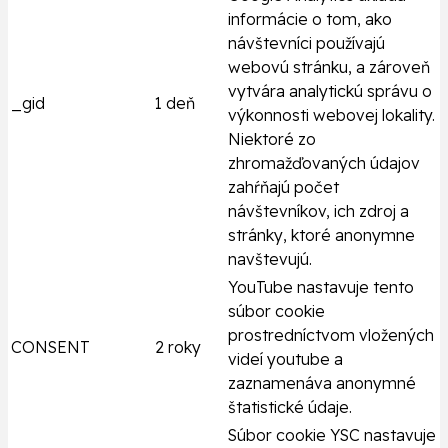
informácie o tom, ako
návštevníci používajú
webovú stránku, a zároveň
vytvára analytickú správu o
_gid
1 deň
výkonnosti webovej lokality.
Niektoré zo
zhromažďovaných údajov
zahŕňajú počet
návštevníkov, ich zdroj a
stránky, ktoré anonymne
navštevujú.
YouTube nastavuje tento
súbor cookie
prostredníctvom vložených
CONSENT
2 roky
videí youtube a
zaznamenáva anonymné
štatistické údaje.
Súbor cookie YSC nastavuje