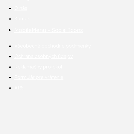
O nás
Kontakt
MobileMenu – Social Icons
Všeobecné obchodné podmienky
Ochrana osobných údajov
Reklamačný protokol
Formulár pre vrátenie
ARS