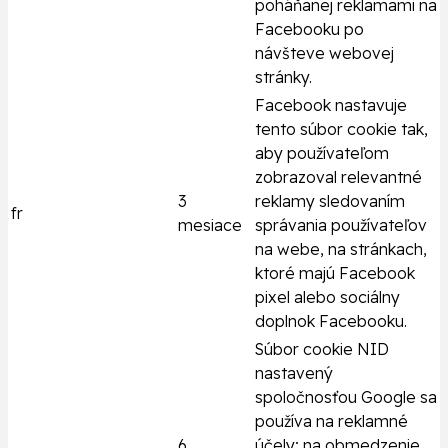
poháňanej reklamami na
Facebooku po
návšteve webovej
stránky.
Facebook nastavuje
tento súbor cookie tak,
aby používateľom
zobrazoval relevantné
3
reklamy sledovaním
fr
mesiace
správania používateľov
na webe, na stránkach,
ktoré majú Facebook
pixel alebo sociálny
doplnok Facebooku.
Súbor cookie NID
nastavený
spoločnosťou Google sa
používa na reklamné
6
účely; na obmedzenie