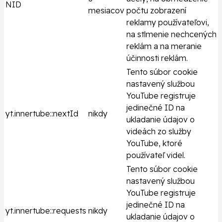
NID
mesiacov
počtu zobrazení
reklamy používateľovi,
na stlmenie nechcených
reklám a na meranie
účinnosti reklám.
Tento súbor cookie
nastavený službou
YouTube registruje
jedinečné ID na
yt.innertube::nextId
nikdy
ukladanie údajov o
videách zo služby
YouTube, ktoré
používateľ videl.
Tento súbor cookie
nastavený službou
YouTube registruje
jedinečné ID na
yt.innertube::requests
nikdy
ukladanie údajov o