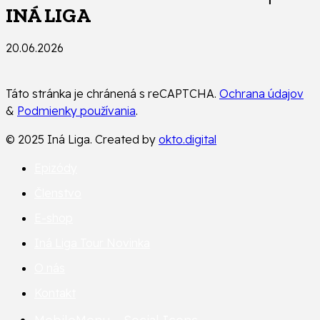
INÁ LIGA
20.06.2026
Táto stránka je chránená s reCAPTCHA.
Ochrana údajov
&
Podmienky používania
.
© 2025 Iná Liga. Created by
okto.digital
Epizódy
Členstvo
E-shop
Iná Liga Tour
Novinka
O nás
Kontakt