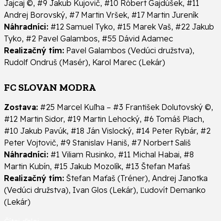
Jajcaj ©, #9 Jakub Kujovič, #10 Róbert Gajdúšek, #11
Andrej Borovský, #7 Martin Vršek, #17 Martin Jureník
Náhradníci:
#12 Samuel Tyko, #15 Marek Vaš, #22 Jakub
Tyko, #2 Pavel Galambos, #55 Dávid Adamec
Realizačný tím:
Pavel Galambos (Vedúci družstva),
Rudolf Ondruš (Masér), Karol Marec (Lekár)
FC SLOVAN MODRA
Zostava:
#25 Marcel Kuľha – #3 František Dolutovský ©,
#12 Martin Sidor, #19 Martin Lehocký, #6 Tomáš Plach,
#10 Jakub Pavúk, #18 Ján Vislocký, #14 Peter Rybár, #2
Peter Vojtovič, #9 Stanislav Haniš, #7 Norbert Sališ
Náhradníci:
#1 Viliam Rusinko, #11 Michal Habai, #8
Martin Kubín, #15 Jakub Mozolík, #13 Štefan Maťaš
Realizačný tím:
Štefan Maťaš (Tréner), Andrej Janotka
(Vedúci družstva), Ivan Glos (Lekár), Ľudovít Demanko
(Lekár)