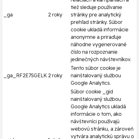
tiež sleduje používanie
_ga
2 roky
stránky pre analytický
prehľad stránky. Súbor
cookie ukladá informácie
anonymne a priraďuje
náhodne vygenerované
číslo na rozpoznanie
jedinečných návštevníkov.
Tento súbor cookie je
_ga_RF2E7SGELK
2 roky
nainštalovaný službou
Google Analytics.
Súbor cookie _gid
nainštalovaný službou
Google Analytics ukladá
informácie o tom, ako
návštevníci používajú
webovú stránku, a zároveň
vytvára analytickú správu o