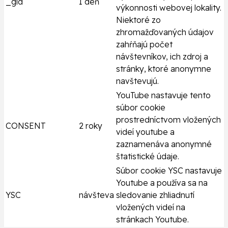
_gid
1 deň
výkonnosti webovej lokality.
Niektoré zo
zhromažďovaných údajov
zahŕňajú počet
návštevníkov, ich zdroj a
stránky, ktoré anonymne
navštevujú.
YouTube nastavuje tento
súbor cookie
prostredníctvom vložených
CONSENT
2 roky
videí youtube a
zaznamenáva anonymné
štatistické údaje.
Súbor cookie YSC nastavuje
Youtube a používa sa na
YSC
návšteva
sledovanie zhliadnutí
vložených videí na
stránkach Youtube.