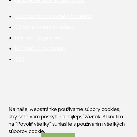
MobileMenu – Social Icons
Všeobecné obchodné podmienky
Ochrana osobných údajov
Reklamačný protokol
Formulár pre vrátenie
ARS
Na našej webstránke používame súbory cookies,
aby sme vám poskytli čo najlepší zážitok. Kliknutím
na "Povoliť všetky" súhlasíte s používaním všetkých
súborov cookie.