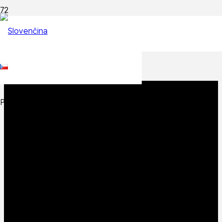
Epizódy
Späť na zoznam epizód
Produkt
Produkt
bol pridaný do košíka.