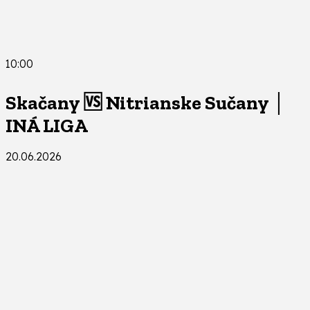
10:00
Skačany 🆚 Nitrianske Sučany │
INÁ LIGA
20.06.2026