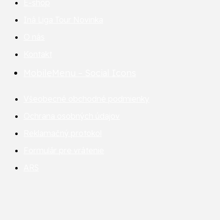
E-shop
Iná Liga Tour
Novinka
O nás
Kontakt
MobileMenu – Social Icons
Všeobecné obchodné podmienky
Ochrana osobných údajov
Reklamačný protokol
Formulár pre vrátenie
ARS