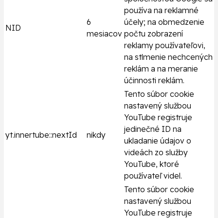
používa na reklamné
6
účely; na obmedzenie
NID
mesiacov
počtu zobrazení
reklamy používateľovi,
na stlmenie nechcených
reklám a na meranie
účinnosti reklám.
Tento súbor cookie
nastavený službou
YouTube registruje
jedinečné ID na
yt.innertube::nextId
nikdy
ukladanie údajov o
videách zo služby
YouTube, ktoré
používateľ videl.
Tento súbor cookie
nastavený službou
YouTube registruje