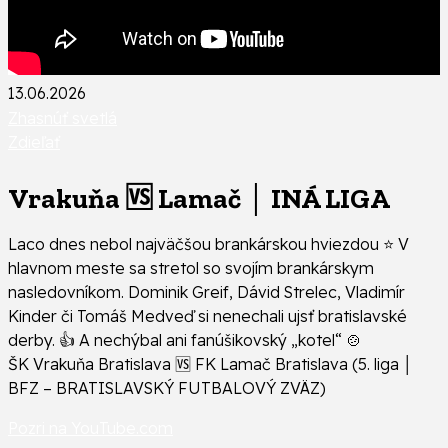
13.06.2026
Zhasnúť svetlá
Zdieľať
Vrakuňa 🆚 Lamač │ INÁ LIGA
Laco dnes nebol najväčšou brankárskou hviezdou ⭐ V
hlavnom meste sa stretol so svojím brankárskym
nasledovníkom. Dominik Greif, Dávid Strelec, Vladimír
Kinder či Tomáš Medveď si nenechali ujsť bratislavské
derby. 👍 A nechýbal ani fanúšikovský „kotel“ 🍲
ŠK Vrakuňa Bratislava 🆚 FK Lamač Bratislava (5. liga │
BFZ – BRATISLAVSKÝ FUTBALOVÝ ZVÄZ)
Pozri na YouTube.com