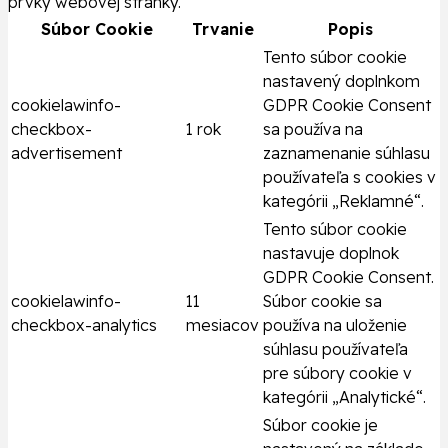
prvky webovej stránky.
Súbor Cookie
Trvanie
Popis
Tento súbor cookie
nastavený doplnkom
cookielawinfo-
GDPR Cookie Consent
checkbox-
1 rok
sa používa na
advertisement
zaznamenanie súhlasu
používateľa s cookies v
kategórii „Reklamné“.
Tento súbor cookie
nastavuje doplnok
GDPR Cookie Consent.
cookielawinfo-
11
Súbor cookie sa
checkbox-analytics
mesiacov
používa na uloženie
súhlasu používateľa
pre súbory cookie v
kategórii „Analytické“.
Súbor cookie je