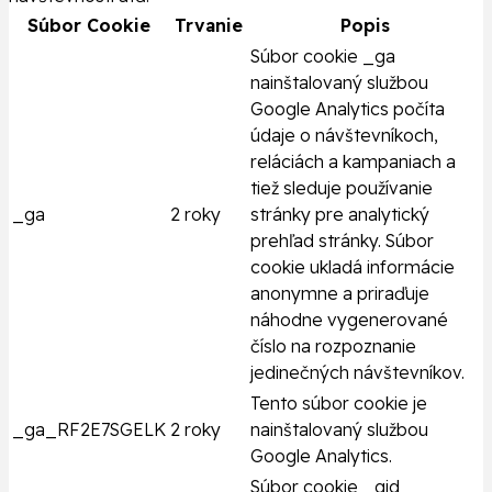
Súbor Cookie
Trvanie
Popis
Súbor cookie _ga
nainštalovaný službou
Google Analytics počíta
údaje o návštevníkoch,
reláciách a kampaniach a
tiež sleduje používanie
_ga
2 roky
stránky pre analytický
prehľad stránky. Súbor
cookie ukladá informácie
anonymne a priraďuje
náhodne vygenerované
číslo na rozpoznanie
jedinečných návštevníkov.
Tento súbor cookie je
_ga_RF2E7SGELK
2 roky
nainštalovaný službou
Google Analytics.
Súbor cookie _gid