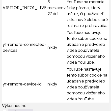
5
YouTube na meranie
VISITOR_INFO1_LIVE
mesiacov
šírky pásma, ktorý
27 dní
určuje, či používateľ
získa nové alebo staré
rozhranie prehrávača.
YouTube nastavuje
tento súbor cookie na
yt-remote-connected-
ukladanie predvolieb
nikdy
devices
videa používateľa
pomocou vloženého
videa YouTube.
YouTube nastavuje
tento súbor cookie na
ukladanie predvolieb
yt-remote-device-id
nikdy
videa používateľa
pomocou vloženého
videa YouTube.
Výkonnostné