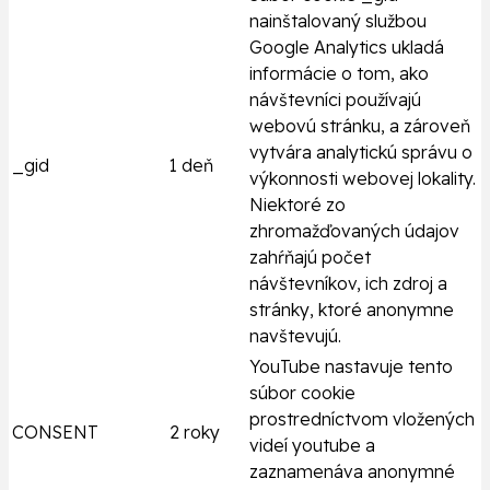
nainštalovaný službou
Google Analytics ukladá
informácie o tom, ako
návštevníci používajú
webovú stránku, a zároveň
vytvára analytickú správu o
_gid
1 deň
výkonnosti webovej lokality.
Niektoré zo
zhromažďovaných údajov
zahŕňajú počet
návštevníkov, ich zdroj a
stránky, ktoré anonymne
navštevujú.
YouTube nastavuje tento
súbor cookie
prostredníctvom vložených
CONSENT
2 roky
videí youtube a
zaznamenáva anonymné