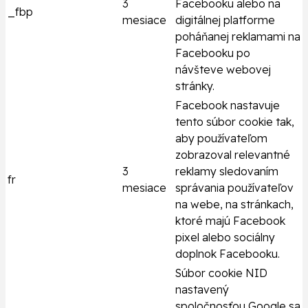
3
Facebooku alebo na
_fbp
mesiace
digitálnej platforme
poháňanej reklamami na
Facebooku po
návšteve webovej
stránky.
Facebook nastavuje
tento súbor cookie tak,
aby používateľom
zobrazoval relevantné
3
reklamy sledovaním
fr
mesiace
správania používateľov
na webe, na stránkach,
ktoré majú Facebook
pixel alebo sociálny
doplnok Facebooku.
Súbor cookie NID
nastavený
spoločnosťou Google sa