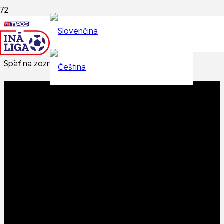
Epizódy
Späť na zoznam epizód
Produkt
Produkt
bol pridaný do košíka.